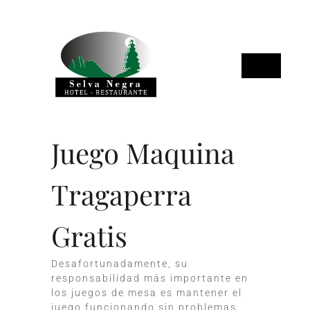
Juego Maquina
Tragaperra
Gratis
Desafortunadamente, su
responsabilidad más importante en
los juegos de mesa es mantener el
juego funcionando sin problemas.