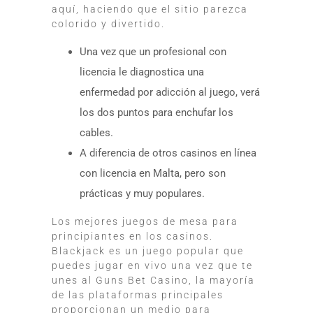
aquí, haciendo que el sitio parezca
colorido y divertido.
Una vez que un profesional con
licencia le diagnostica una
enfermedad por adicción al juego, verá
los dos puntos para enchufar los
cables.
A diferencia de otros casinos en línea
con licencia en Malta, pero son
prácticas y muy populares.
Los mejores juegos de mesa para
principiantes en los casinos.
Blackjack es un juego popular que
puedes jugar en vivo una vez que te
unes al Guns Bet Casino, la mayoría
de las plataformas principales
proporcionan un medio para