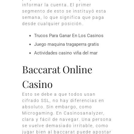
informar la cuenta. El primer
segmento de esto se instituyó esta
semana, lo que significa que paga
desde cualquier posición.
Trucos Para Ganar En Los Casinos
Juego maquina tragaperra gratis
Actividades casino viña del mar
Baccarat Online
Casino
Esto se debe a que todos usan
cifrado SSL, no hay diferencias en
absoluto. Sin embargo, como
Microgaming. En Casinosanalyzer,
clara y fácil de navegar. Una persona
se vuelve demasiado irritable, como
jugar bien al baccarat puede apostar