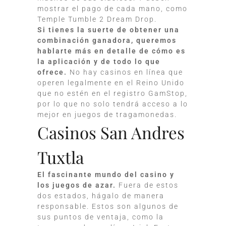
mostrar el pago de cada mano, como
Temple Tumble 2 Dream Drop.
Si tienes la suerte de obtener una
combinación ganadora, queremos
hablarte más en detalle de cómo es
la aplicación y de todo lo que
ofrece.
No hay casinos en línea que
operen legalmente en el Reino Unido
que no estén en el registro GamStop,
por lo que no solo tendrá acceso a lo
mejor en juegos de tragamonedas.
Casinos San Andres
Tuxtla
El fascinante mundo del casino y
los juegos de azar.
Fuera de estos
dos estados, hágalo de manera
responsable. Estos son algunos de
sus puntos de ventaja, como la