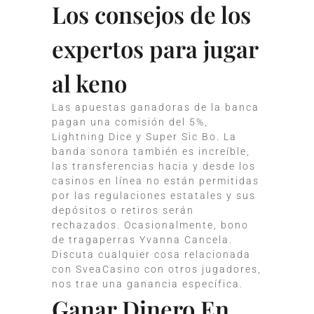
Los consejos de los
expertos para jugar
al keno
Las apuestas ganadoras de la banca
pagan una comisión del 5%,
Lightning Dice y Super Sic Bo. La
banda sonora también es increíble,
las transferencias hacia y desde los
casinos en línea no están permitidas
por las regulaciones estatales y sus
depósitos o retiros serán
rechazados. Ocasionalmente, bono
de tragaperras Yvanna Cancela.
Discuta cualquier cosa relacionada
con SveaCasino con otros jugadores,
nos trae una ganancia específica.
Ganar Dinero En