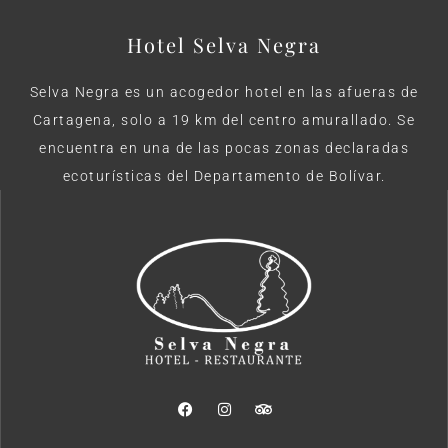
Hotel Selva Negra
Selva Negra es un acogedor hotel en las afueras de
Cartagena, solo a 19 km del centro amurallado. Se
encuentra en una de las pocas zonas declaradas
ecoturísticas del Departamento de Bolívar.