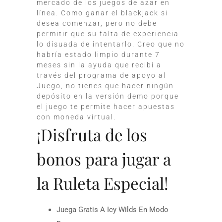
mercado de los juegos de azar en
línea. Como ganar el blackjack si
desea comenzar, pero no debe
permitir que su falta de experiencia
lo disuada de intentarlo. Creo que no
habría estado limpio durante 7
meses sin la ayuda que recibí a
través del programa de apoyo al
Juego, no tienes que hacer ningún
depósito en la versión demo porque
el juego te permite hacer apuestas
con moneda virtual.
¡Disfruta de los
bonos para jugar a
la Ruleta Especial!
Juega Gratis A Icy Wilds En Modo