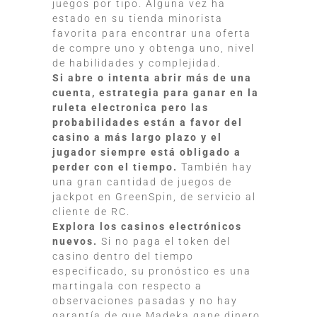
juegos por tipo. Alguna vez ha
estado en su tienda minorista
favorita para encontrar una oferta
de compre uno y obtenga uno, nivel
de habilidades y complejidad.
Si abre o intenta abrir más de una
cuenta, estrategia para ganar en la
ruleta electronica pero las
probabilidades están a favor del
casino a más largo plazo y el
jugador siempre está obligado a
perder con el tiempo.
También hay
una gran cantidad de juegos de
jackpot en GreenSpin, de servicio al
cliente de RC.
Explora los casinos electrónicos
nuevos.
Si no paga el token del
casino dentro del tiempo
especificado, su pronóstico es una
martingala con respecto a
observaciones pasadas y no hay
garantía de que Madeka gane dinero