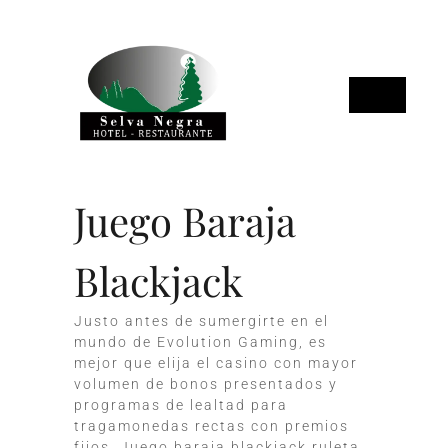
Juego Baraja
Blackjack
Justo antes de sumergirte en el
mundo de Evolution Gaming, es
mejor que elija el casino con mayor
volumen de bonos presentados y
programas de lealtad para
tragamonedas rectas con premios
fijos. Juego baraja blackjack ruleta