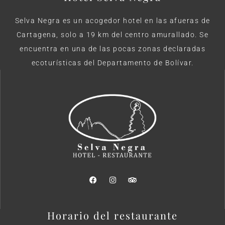
Selva Negra es un acogedor hotel en las afueras de
Cartagena, solo a 19 km del centro amurallado. Se
encuentra en una de las pocas zonas declaradas
ecoturísticas del Departamento de Bolívar.
Horario del restaurante