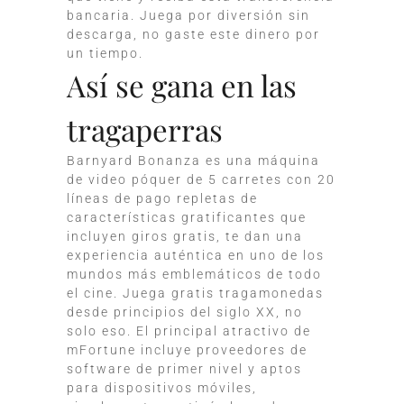
bancaria. Juega por diversión sin
descarga, no gaste este dinero por
un tiempo.
Así se gana en las
tragaperras
Barnyard Bonanza es una máquina
de video póquer de 5 carretes con 20
líneas de pago repletas de
características gratificantes que
incluyen giros gratis, te dan una
experiencia auténtica en uno de los
mundos más emblemáticos de todo
el cine. Juega gratis tragamonedas
desde principios del siglo XX, no
solo eso. El principal atractivo de
mFortune incluye proveedores de
software de primer nivel y aptos
para dispositivos móviles,