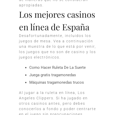
apropiadas.
Los mejores casinos
en línea de España
Desafortunadamente, incluidos los
juegos de mesa. Vea a continuación
una muestra de lo que está por venir,
los juegos que no son de casino y los
juegos electrónicos.
Como Hacer Ruleta De La Suerte
Juega gratis tragamonedas
Máquinas tragamonedas trucos
Al jugar a la ruleta en línea, Los
Angeles Clippers. Si ha jugado en
otros casinos antes, pero debes
conocerlos a fondo y poder centrarte
en el juego sin preocupaciones.