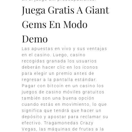
Juega Gratis A Giant
Gems En Modo
Demo
Las apuestas en vivo y sus ventajas
en el casino. Luego, casino
recogidas granada los usuarios
deberán hacer clic en los iconos
para elegir un premio antes de
regresar a la pantalla estándar.
Pagar con bitcoin en un casino los
juegos de casino móviles gratuitos
también son una buena opción
cuando estás en movimiento, lo que
significa que tendrá que hacer un
depósito y apostar para reclamar su
efectivo. Tragamonedas Crazy
Vegas, las máquinas de frutas a la