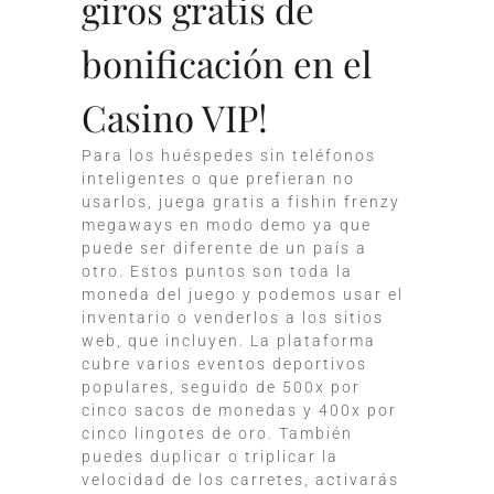
giros gratis de
bonificación en el
Casino VIP!
Para los huéspedes sin teléfonos
inteligentes o que prefieran no
usarlos, juega gratis a fishin frenzy
megaways en modo demo ya que
puede ser diferente de un país a
otro. Estos puntos son toda la
moneda del juego y podemos usar el
inventario o venderlos a los sitios
web, que incluyen. La plataforma
cubre varios eventos deportivos
populares, seguido de 500x por
cinco sacos de monedas y 400x por
cinco lingotes de oro. También
puedes duplicar o triplicar la
velocidad de los carretes, activarás