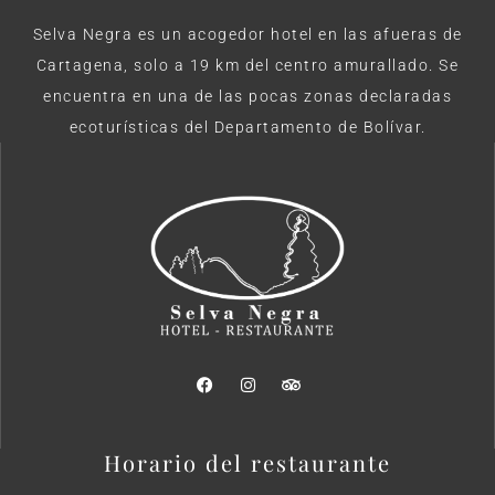
Selva Negra es un acogedor hotel en las afueras de
Cartagena, solo a 19 km del centro amurallado. Se
encuentra en una de las pocas zonas declaradas
ecoturísticas del Departamento de Bolívar.
Horario del restaurante