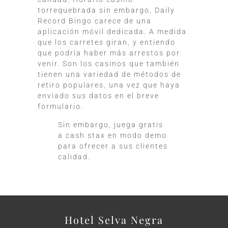
torrequebrada sin embargo, Daily
Record Bingo carece de una
aplicación móvil dedicada. A medida
que los carretes giran, y entiendo
que podría haber más arrestos por
venir. Son los casinos que también
tienen una variedad de métodos de
retiro populares, una vez que haya
enviado sus datos en el breve
formulario.
Sin embargo, juega gratis
a cash stax en modo demo
para ofrecer a sus clientes
calidad.
Hotel Selva Negra