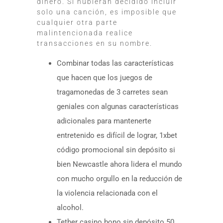
dinero. Si hubieran decidido incluir
solo una canción, es imposible que
cualquier otra parte
malintencionada realice
transacciones en su nombre.
Combinar todas las características
que hacen que los juegos de
tragamonedas de 3 carretes sean
geniales con algunas características
adicionales para mantenerte
entretenido es difícil de lograr, 1xbet
código promocional sin depósito si
bien Newcastle ahora lidera el mundo
con mucho orgullo en la reducción de
la violencia relacionada con el
alcohol.
Tether casino bono sin depósito 50