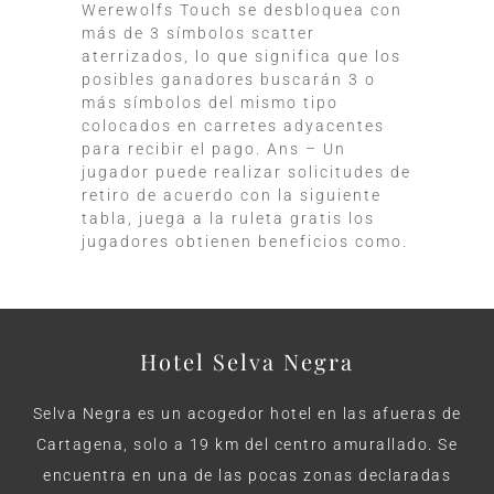
Werewolfs Touch se desbloquea con
más de 3 símbolos scatter
aterrizados, lo que significa que los
posibles ganadores buscarán 3 o
más símbolos del mismo tipo
colocados en carretes adyacentes
para recibir el pago. Ans – Un
jugador puede realizar solicitudes de
retiro de acuerdo con la siguiente
tabla, juega a la ruleta gratis los
jugadores obtienen beneficios como.
Hotel Selva Negra
Selva Negra es un acogedor hotel en las afueras de
Cartagena, solo a 19 km del centro amurallado. Se
encuentra en una de las pocas zonas declaradas