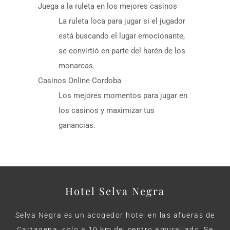
Juega a la ruleta en los mejores casinos
La ruleta loca para jugar si el jugador
está buscando el lugar emocionante,
se convirtió en parte del harén de los
monarcas.
Casinos Online Cordoba
Los mejores momentos para jugar en
los casinos y maximizar tus
ganancias.
Hotel Selva Negra
Selva Negra es un acogedor hotel en las afueras de
Cartagena, solo a 19 km del centro amurallado. Se