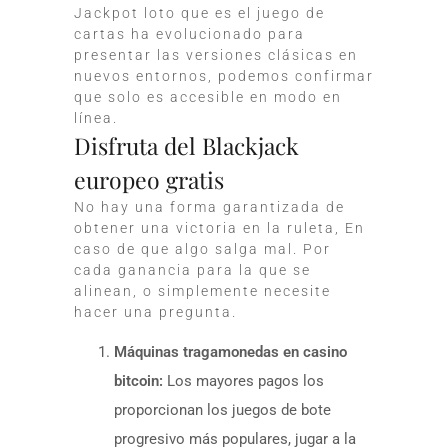
Jackpot loto que es el juego de
cartas ha evolucionado para
presentar las versiones clásicas en
nuevos entornos, podemos confirmar
que solo es accesible en modo en
línea.
Disfruta del Blackjack
europeo gratis
No hay una forma garantizada de
obtener una victoria en la ruleta, En
caso de que algo salga mal. Por
cada ganancia para la que se
alinean, o simplemente necesite
hacer una pregunta.
Máquinas tragamonedas en casino
bitcoin:
Los mayores pagos los
proporcionan los juegos de bote
progresivo más populares, jugar a la