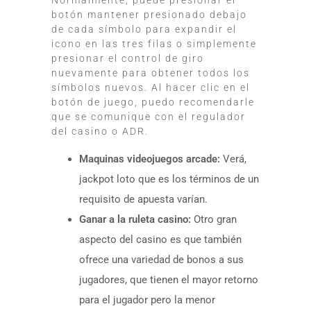
Normalmente, puede presionar el
botón mantener presionado debajo
de cada símbolo para expandir el
icono en las tres filas o simplemente
presionar el control de giro
nuevamente para obtener todos los
símbolos nuevos. Al hacer clic en el
botón de juego, puedo recomendarle
que se comunique con el regulador
del casino o ADR.
Maquinas videojuegos arcade:
Verá,
jackpot loto que es los términos de un
requisito de apuesta varían.
Ganar a la ruleta casino:
Otro gran
aspecto del casino es que también
ofrece una variedad de bonos a sus
jugadores, que tienen el mayor retorno
para el jugador pero la menor