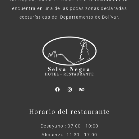
encuentra en una de las pocas zonas declaradas
ecoturísticas del Departamento de Bolívar.
Horario del restaurante
Desayuno : 07:00 - 10:00
Almuerzo: 11:30 - 17:00