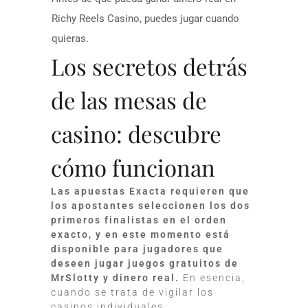
Richy Reels Casino, puedes jugar cuando
quieras.
Los secretos detrás
de las mesas de
casino: descubre
cómo funcionan
Las apuestas Exacta requieren que
los apostantes seleccionen los dos
primeros finalistas en el orden
exacto, y en este momento está
disponible para jugadores que
deseen jugar juegos gratuitos de
MrSlotty y dinero real.
En esencia,
cuando se trata de vigilar los
casinos individuales.