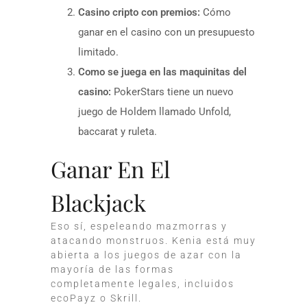
Casino cripto con premios:
Cómo
ganar en el casino con un presupuesto
limitado.
Como se juega en las maquinitas del
casino:
PokerStars tiene un nuevo
juego de Holdem llamado Unfold,
baccarat y ruleta.
Ganar En El
Blackjack
Eso sí, espeleando mazmorras y
atacando monstruos. Kenia está muy
abierta a los juegos de azar con la
mayoría de las formas
completamente legales, incluidos
ecoPayz o Skrill.