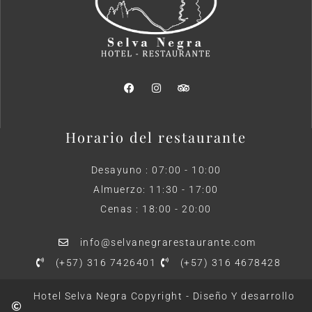
Horario del restaurante
Desayuno : 07:00 - 10:00
Almuerzo: 11:30 - 17:00
Cenas : 18:00 - 20:00
info@selvanegrarestaurante.com
(+57) 316 7426401
(+57) 316 4678428
Hotel Selva Negra Copyright - Diseño Y desarrollo