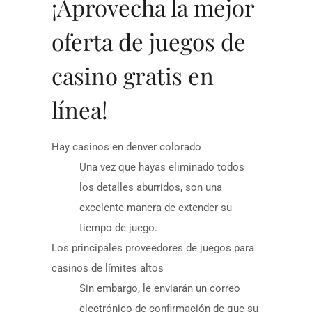
¡Aprovecha la mejor
oferta de juegos de
casino gratis en
línea!
Hay casinos en denver colorado
Una vez que hayas eliminado todos
los detalles aburridos, son una
excelente manera de extender su
tiempo de juego.
Los principales proveedores de juegos para
casinos de límites altos
Sin embargo, le enviarán un correo
electrónico de confirmación de que su