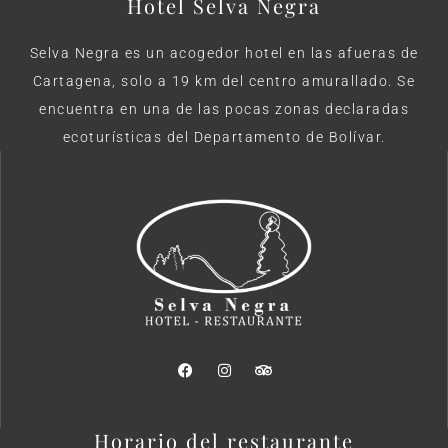
Hotel Selva Negra
Selva Negra es un acogedor hotel en las afueras de
Cartagena, solo a 19 km del centro amurallado. Se
encuentra en una de las pocas zonas declaradas
ecoturísticas del Departamento de Bolívar.
Horario del restaurante