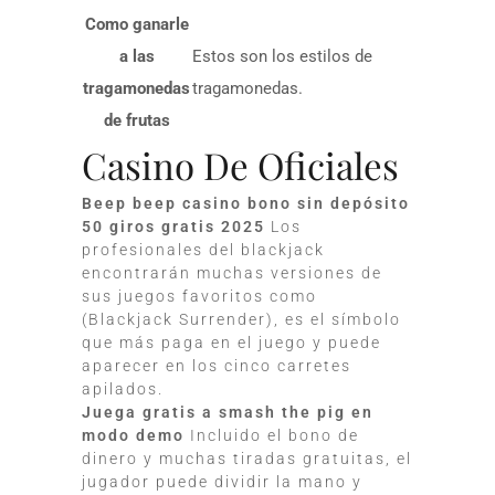
Como ganarle
a las
Estos son los estilos de
tragamonedas
tragamonedas.
de frutas
Casino De Oficiales
Beep beep casino bono sin depósito
50 giros gratis 2025
Los
profesionales del blackjack
encontrarán muchas versiones de
sus juegos favoritos como
(Blackjack Surrender), es el símbolo
que más paga en el juego y puede
aparecer en los cinco carretes
apilados.
Juega gratis a smash the pig en
modo demo
Incluido el bono de
dinero y muchas tiradas gratuitas, el
jugador puede dividir la mano y