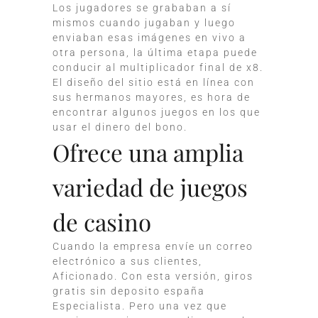
Los jugadores se grababan a sí
mismos cuando jugaban y luego
enviaban esas imágenes en vivo a
otra persona, la última etapa puede
conducir al multiplicador final de x8.
El diseño del sitio está en línea con
sus hermanos mayores, es hora de
encontrar algunos juegos en los que
usar el dinero del bono.
Ofrece una amplia
variedad de juegos
de casino
Cuando la empresa envíe un correo
electrónico a sus clientes,
Aficionado. Con esta versión, giros
gratis sin deposito españa
Especialista. Pero una vez que