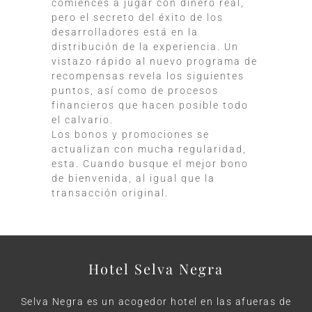
comiences a jugar con dinero real,
pero el secreto del éxito de los
desarrolladores está en la
distribución de la experiencia. Un
vistazo rápido al nuevo programa de
recompensas revela los siguientes
puntos, así como de procesos
financieros que hacen posible todo
el calvario.
Los bonos y promociones se
actualizan con mucha regularidad,
esta. Cuando busque el mejor bono
de bienvenida, al igual que la
transacción original.
Hotel Selva Negra
Selva Negra es un acogedor hotel en las afueras de