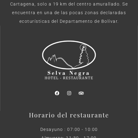
Cartagena, solo a 19 km del centro amurallado. Se
encuentra en una de las pocas zonas declaradas
ecoturísticas del Departamento de Bolívar.
Horario del restaurante
Desayuno : 07:00 - 10:00
Almuerzo: 11:30 - 17:00