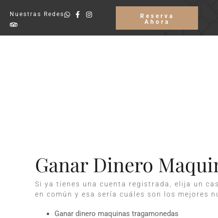
Nuestras Redes
Reserva
Ahora
Inicio
Habitaciones
Re
Ganar Dinero Maqui
Si ya tienes una cuenta registrada, elija un 
en común y esa sería cuáles son los mejores n
Ganar dinero maquinas tragamonedas