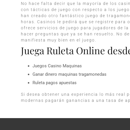
No hace falta decir que la mayoría de los cas
con tácticas de juego con respecto a los juego
han creado otro fantástico juego de tragamone
horas. Casinos le pedirá que se registre para 
ofrece servicios de juego para jugadores de la
hacer preguntas que ya se han resuelto. No deb
manifiesta muy bien en el juego.
Juega Ruleta Online desde
Juegos Casino Maquinas
Ganar dinero maquinas tragamonedas
Ruleta pagos apuestas
Si desea obtener una experiencia lo más real 
modernas pagarán ganancias a una tasa de ap