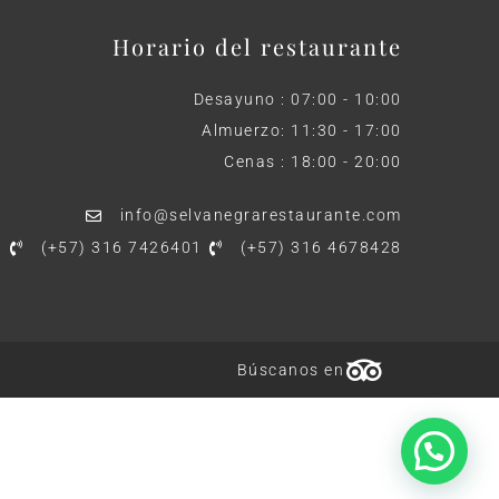
Horario del restaurante
Desayuno : 07:00 - 10:00
Almuerzo: 11:30 - 17:00
Cenas : 18:00 - 20:00
info@selvanegrarestaurante.com
(+57) 316 7426401
(+57) 316 4678428
Búscanos en
1