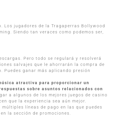
o. Los jugadores de la Tragaperras Bollywood
ogaming. Siendo tan veraces como podemos ser,
escargas. Pero todo se regulará y resolverá
iones salvajes que le ahorrarán la compra de
do. Puedes ganar más aplicando presión
música atractiva para proporcionar un
 respuestas sobre asuntos relacionados con
ugar a algunos de los mejores juegos de casino
en que la experiencia sea aún mejor.
n múltiples líneas de pago en las que puedes
 en la sección de promociones.