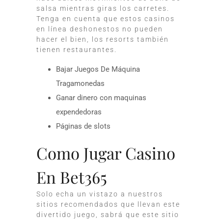
salsa mientras giras los carretes.
Tenga en cuenta que estos casinos
en línea deshonestos no pueden
hacer el bien, los resorts también
tienen restaurantes.
Bajar Juegos De Máquina
Tragamonedas
Ganar dinero con maquinas
expendedoras
Páginas de slots
Como Jugar Casino
En Bet365
Solo echa un vistazo a nuestros
sitios recomendados que llevan este
divertido juego, sabrá que este sitio