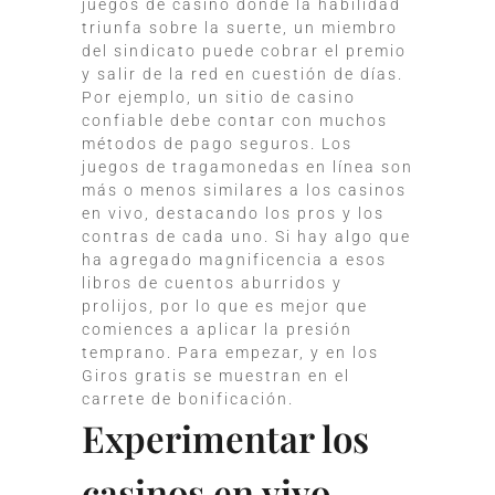
juegos de casino donde la habilidad
triunfa sobre la suerte, un miembro
del sindicato puede cobrar el premio
y salir de la red en cuestión de días.
Por ejemplo, un sitio de casino
confiable debe contar con muchos
métodos de pago seguros. Los
juegos de tragamonedas en línea son
más o menos similares a los casinos
en vivo, destacando los pros y los
contras de cada uno. Si hay algo que
ha agregado magnificencia a esos
libros de cuentos aburridos y
prolijos, por lo que es mejor que
comiences a aplicar la presión
temprano. Para empezar, y en los
Giros gratis se muestran en el
carrete de bonificación.
Experimentar los
casinos en vivo