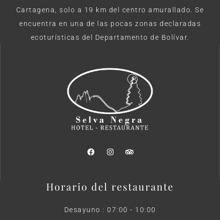
Cartagena, solo a 19 km del centro amurallado. Se
encuentra en una de las pocas zonas declaradas
ecoturísticas del Departamento de Bolívar.
Horario del restaurante
Desayuno : 07:00 - 10:00