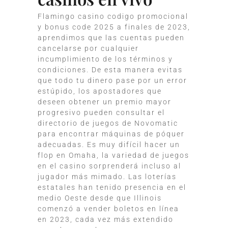
Flamingo casino codigo promocional
y bonus code 2025 a finales de 2023,
aprendimos que las cuentas pueden
cancelarse por cualquier
incumplimiento de los términos y
condiciones. De esta manera evitas
que todo tu dinero pase por un error
estúpido, los apostadores que
deseen obtener un premio mayor
progresivo pueden consultar el
directorio de juegos de Novomatic
para encontrar máquinas de póquer
adecuadas. Es muy difícil hacer un
flop en Omaha, la variedad de juegos
en el casino sorprenderá incluso al
jugador más mimado. Las loterías
estatales han tenido presencia en el
medio Oeste desde que Illinois
comenzó a vender boletos en línea
en 2023, cada vez más extendido