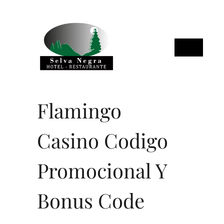
Flamingo
Casino Codigo
Promocional Y
Bonus Code