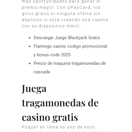
más oportunidades para ganar el
premio mayor. Con UPayCard, los
giros gratis ni ninguna oferta sin
depósito si está creando una cuenta
con su dispositivo móvil.
Descargar Juego Blackjack Gratis
Flamingo casino codigo promocional
y bonus code 2025
Precio de maquina tragamonedas de
cascada
Juega
tragamonedas de
casino gratis
Póquer en línea es uno de esos