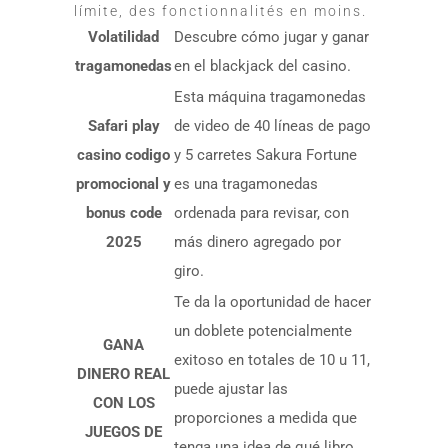
límite, des fonctionnalités en moins.
Volatilidad
Descubre cómo jugar y ganar
tragamonedas
en el blackjack del casino.
Esta máquina tragamonedas
Safari play
de video de 40 líneas de pago
casino codigo
y 5 carretes Sakura Fortune
promocional y
es una tragamonedas
bonus code
ordenada para revisar, con
2025
más dinero agregado por
giro.
Te da la oportunidad de hacer
un doblete potencialmente
GANA
exitoso en totales de 10 u 11,
DINERO REAL
puede ajustar las
CON LOS
proporciones a medida que
JUEGOS DE
tenga una idea de qué libro