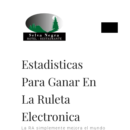
Estadisticas
Para Ganar En
La Ruleta
Electronica
La RA simplemente mejora el mundo