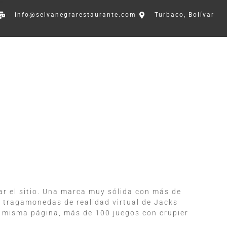
info@selvanegrarestaurante.com
Turbaco, Bolívar
Servicios
Contacto
zar el sitio. Una marca muy sólida con más de
 tragamonedas de realidad virtual de Jacks
a misma página, más de 100 juegos con crupier