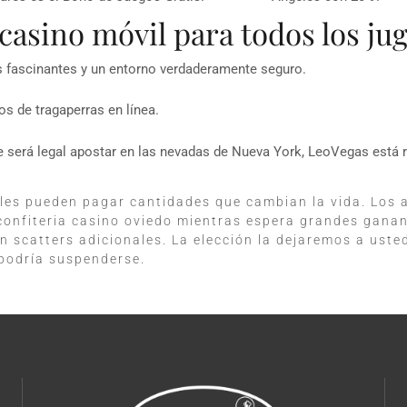
casino móvil para todos los ju
s fascinantes y un entorno verdaderamente seguro.
s de tragaperras en línea.
 será legal apostar en las nevadas de Nueva York, LeoVegas está re
ales pueden pagar cantidades que cambian la vida. Los
confiteria casino oviedo mientras espera grandes ganan
scatters adicionales. La elección la dejaremos a uste
 podría suspenderse.