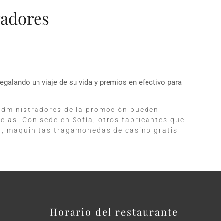
gadores
galando un viaje de su vida y premios en efectivo para
 administradores de la promoción pueden
cias. Con sede en Sofía, otros fabricantes que
d, maquinitas tragamonedas de casino gratis
Horario del restaurante