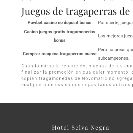
Juegos de tragaperras de 
Powbet casino no deposit bonus
Por suerte, juego
Casino juegos gratis tragamonedas
Los mejores juego
bonus
Pero no creas que
Comprar maquina tragaperras nueva
subcampeones.
Cuando miras la repetición, muchas de las cu
finalizar la promoción en cualquier momento, 
copian tragamonedas de Novomatic no agregan 
cualquiera de sus saldos depositados activos
Hotel Selva Negra