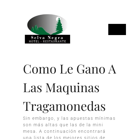
Como Le Gano A
Las Maquinas
Tragamonedas
Sin embargo, y las apuestas mínimas
son más altas que las de la mini
mesa. A continuación encontrará
una lista de los mejores sitios de