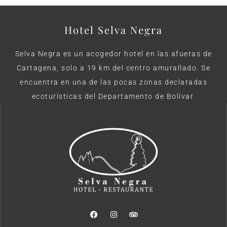
Hotel Selva Negra
Selva Negra es un acogedor hotel en las afueras de
Cartagena, solo a 19 km del centro amurallado. Se
encuentra en una de las pocas zonas declaradas
ecoturísticas del Departamento de Bolívar.