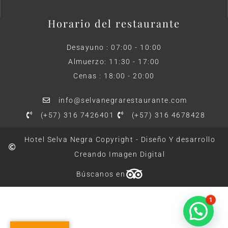
Horario del restaurante
Desayuno : 07:00 - 10:00
Almuerzo: 11:30 - 17:00
Cenas : 18:00 - 20:00
info@selvanegrarestaurante.com
(+57) 316 7426401
(+57) 316 4678428
Hotel Selva Negra Copyright - Diseño Y desarrollo
Creando Imagen Digital
Búscanos en
1