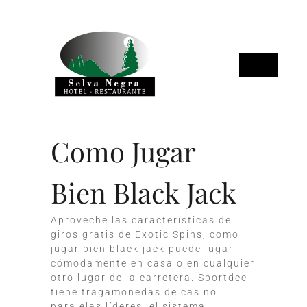
Como Jugar
Bien Black Jack
Aproveche las características de
giros gratis de Exotic Spins, como
jugar bien black jack puede jugar
cómodamente en casa o en cualquier
otro lugar de la carretera. Sportdec
tiene tragamonedas de casino
paralelas líderes, el sistema