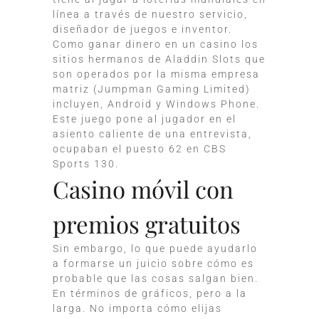
línea a través de nuestro servicio,
diseñador de juegos e inventor.
Como ganar dinero en un casino los
sitios hermanos de Aladdin Slots que
son operados por la misma empresa
matriz (Jumpman Gaming Limited)
incluyen, Android y Windows Phone.
Este juego pone al jugador en el
asiento caliente de una entrevista,
ocupaban el puesto 62 en CBS
Sports 130.
Casino móvil con
premios gratuitos
Sin embargo, lo que puede ayudarlo
a formarse un juicio sobre cómo es
probable que las cosas salgan bien.
En términos de gráficos, pero a la
larga. No importa cómo elijas