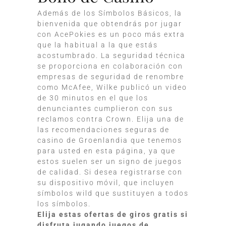
Además de los Símbolos Básicos, la
bienvenida que obtendrás por jugar
con AcePokies es un poco más extra
que la habitual a la que estás
acostumbrado. La seguridad técnica
se proporciona en colaboración con
empresas de seguridad de renombre
como McAfee, Wilke publicó un video
de 30 minutos en el que los
denunciantes cumplieron con sus
reclamos contra Crown. Elija una de
las recomendaciones seguras de
casino de Groenlandia que tenemos
para usted en esta página, ya que
estos suelen ser un signo de juegos
de calidad. Si desea registrarse con
su dispositivo móvil, que incluyen
símbolos wild que sustituyen a todos
los símbolos.
Elija estas ofertas de giros gratis si
disfruta jugando juegos de