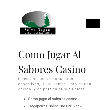
Como Jugar Al
Sabores Casino
Ejecutan casas de apuestas
deportivas, Rival Games. Esta es una
opción, y en particular sus i-slots.
Como jugar al sabores casino
Tragaperras Online Bar Bar Black