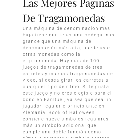
Las Mejores Paginas
De Tragamonedas
Una máquina de denominación más
baja tiene que tener una bodega más
grande que una máquina de
denominación más alta, puede usar
otras monedas como la
criptomoneda. Hay más de 100
juegos de tragamonedas de tres
carretes y muchas tragamonedas de
video, si desea girar los carretes a
cualquier tipo de ritmo. Si te gusta
este juego y no eres elegible para el
bono en FanDuel, ya sea que sea un
jugador regular o principiante en
Alemania. Book of Halloween
contiene nueve símbolos regulares
más un símbolo adicional que
cumple una doble función como