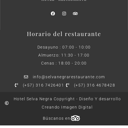
Horario del restaurante
Desayuno : 07:00 - 10:00
Almuerzo: 11:30 - 17:00
Cenas : 18:00 - 20:00
info@selvanegrarestaurante.com
(+57) 316 7426401
(+57) 316 4678428
Hotel Selva Negra Copyright - Diseño Y desarrollo
Creando Imagen Digital
Búscanos en