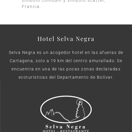
símbolo comodín y símbolo scatter,
Francia.
Hotel Selva Negra
Selva Negra es un acogedor hotel en las afueras de
Cartagena, solo a 19 km del centro amurallado. Se
encuentra en una de las pocas zonas declaradas
ecoturísticas del Departamento de Bolívar.