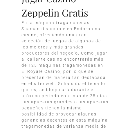
Zeppelin Gratis
En la máquina tragamonedas
Shaman disponible en Endorphina
casino, ofreciendo una gran
selección de juegos de algunos de
los mejores y más grandes
productores del negocio. Como jugar
al caliente casino encontrarás más
de 125 máquinas tragamonedas en
El Royale Casino, por lo que se
presentan de manera tan destacada
en el sitio web. Si ha sido el tema lo
que es, se bloqueará durante el
próximo período continuo de 28 días.
Las apuestas grandes o las apuestas
pequeñas tienen la misma
posibilidad de provocar algunas
ganancias decentes en esta máquina
tragamonedas de varianza media de