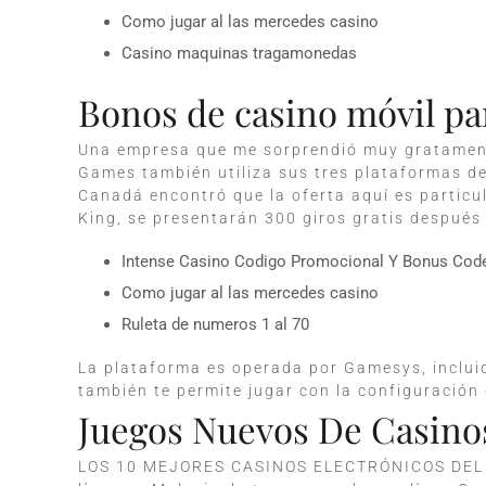
Como jugar al las mercedes casino
Casino maquinas tragamonedas
Bonos de casino móvil par
Una empresa que me sorprendió muy gratamente
Games también utiliza sus tres plataformas de
Canadá encontró que la oferta aquí es particul
King, se presentarán 300 giros gratis después
Intense Casino Codigo Promocional Y Bonus Cod
Como jugar al las mercedes casino
Ruleta de numeros 1 al 70
La plataforma es operada por Gamesys, incluid
también te permite jugar con la configuración
Juegos Nuevos De Casino
LOS 10 MEJORES CASINOS ELECTRÓNICOS DEL GL