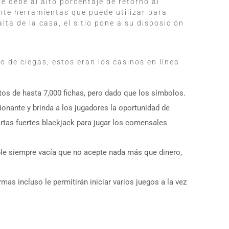
e debe al alto porcentaje de retorno al
nte herramientas que puede utilizar para
ta de la casa, el sitio pone a su disposición
de ciegas, estos eran los casinos en línea
itos de hasta 7,000 fichas, pero dado que los símbolos.
ionante y brinda a los jugadores la oportunidad de
rtas fuertes blackjack para jugar los comensales
ble siempre vacía que no acepte nada más que dinero,
mas incluso le permitirán iniciar varios juegos a la vez