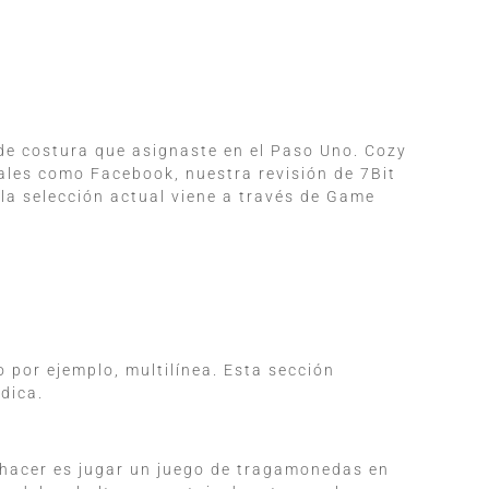
e costura que asignaste en el Paso Uno. Cozy
iales como Facebook, nuestra revisión de 7Bit
 la selección actual viene a través de Game
 por ejemplo, multilínea. Esta sección
dica.
acer es jugar un juego de tragamonedas en