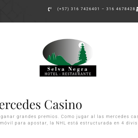
(+57) 316 7426401 – 316 4678428
Nosotros
Galería
staurante
ercedes Casino
y ganar grandes premios.
Como jugar al las mercedes ca
 móvil para apostar, la NHL está estructurada en 4 divis