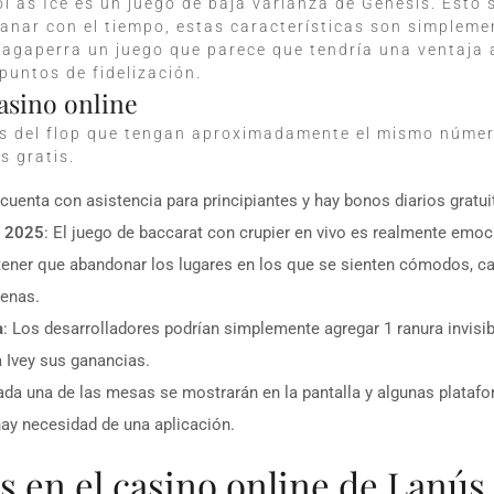
l as Ice es un juego de baja varianza de Genesis. Esto s
ganar con el tiempo, estas características son simpleme
gaperra un juego que parece que tendría una ventaja al
puntos de fidelización.
casino online
s del flop que tengan aproximadamente el mismo número 
s gratis.
 cuenta con asistencia para principiantes y hay bonos diarios gratu
e 2025
: El juego de baccarat con crupier en vivo es realmente emoc
 tener que abandonar los lugares en los que se sienten cómodos, ca
cenas.
a
: Los desarrolladores podrían simplemente agregar 1 ranura invisi
 Ivey sus ganancias.
ada una de las mesas se mostrarán en la pantalla y algunas platafor
hay necesidad de una aplicación.
s en el casino online de Lanús