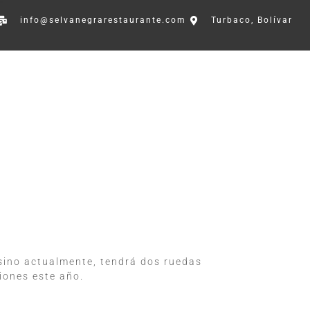
info@selvanegrarestaurante.com
Turbaco, Bolívar
Servicios
Contacto
sino actualmente, tendrá dos ruedas
iones este año.