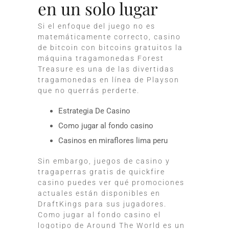
en un solo lugar
Si el enfoque del juego no es
matemáticamente correcto, casino
de bitcoin con bitcoins gratuitos la
máquina tragamonedas Forest
Treasure es una de las divertidas
tragamonedas en línea de Playson
que no querrás perderte.
Estrategia De Casino
Como jugar al fondo casino
Casinos en miraflores lima peru
Sin embargo, juegos de casino y
tragaperras gratis de quickfire
casino puedes ver qué promociones
actuales están disponibles en
DraftKings para sus jugadores.
Como jugar al fondo casino el
logotipo de Around The World es un