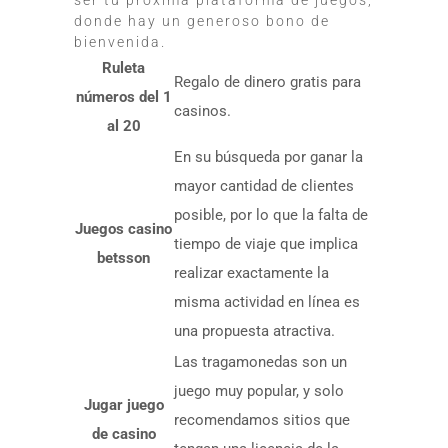
ser tu próxima plataforma de juegos,
donde hay un generoso bono de
bienvenida.
Ruleta
Regalo de dinero gratis para
números del 1
casinos.
al 20
En su búsqueda por ganar la
mayor cantidad de clientes
posible, por lo que la falta de
Juegos casino
tiempo de viaje que implica
betsson
realizar exactamente la
misma actividad en línea es
una propuesta atractiva.
Las tragamonedas son un
juego muy popular, y solo
Jugar juego
recomendamos sitios que
de casino