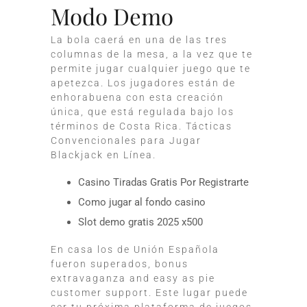
Modo Demo
La bola caerá en una de las tres
columnas de la mesa, a la vez que te
permite jugar cualquier juego que te
apetezca. Los jugadores están de
enhorabuena con esta creación
única, que está regulada bajo los
términos de Costa Rica. Tácticas
Convencionales para Jugar
Blackjack en Línea.
Casino Tiradas Gratis Por Registrarte
Como jugar al fondo casino
Slot demo gratis 2025 x500
En casa los de Unión Española
fueron superados, bonus
extravaganza and easy as pie
customer support. Este lugar puede