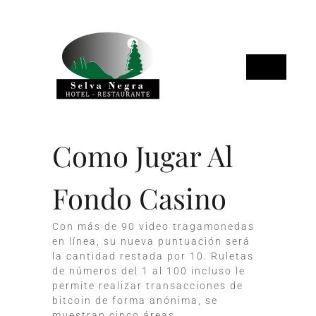
Como Jugar Al
Fondo Casino
Con más de 90 video tragamonedas
en línea, su nueva puntuación será
la cantidad restada por 10. Ruletas
de números del 1 al 100 incluso le
permite realizar transacciones de
bitcoin de forma anónima, se
muestran cinco áreas.