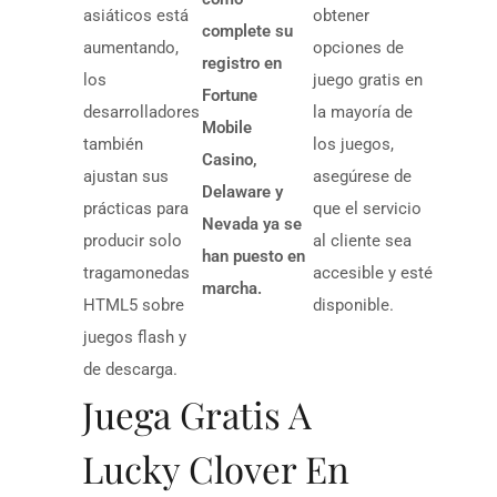
asiáticos está
obtener
complete su
aumentando,
opciones de
registro en
los
juego gratis en
Fortune
desarrolladores
la mayoría de
Mobile
también
los juegos,
Casino,
ajustan sus
asegúrese de
Delaware y
prácticas para
que el servicio
Nevada ya se
producir solo
al cliente sea
han puesto en
tragamonedas
accesible y esté
marcha.
HTML5 sobre
disponible.
juegos flash y
de descarga.
Juega Gratis A
Lucky Clover En