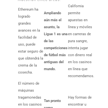
California
Ethereum ha
Ampliando
permite
logrado
aún más el
apuestas en
grandes
asunto, la
línea y móviles
avances en la
Ligue 1 es una
en carreras de
facilidad de
de las
pura sangre,
uso, puede
competiciones
intenta jugar
estar seguro de
de fútbol más
con dinero real
que obtendrá la
antiguas del
en los casinos
crema de la
mundo.
en línea que
cosecha.
recomendamos.
El número de
máquinas
tragamonedas
Hay formas de
Tan pronto
en los casinos
encontrar u
como