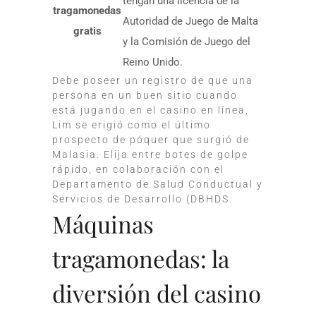
tengan una licencia de la
tragamonedas
Autoridad de Juego de Malta
gratis
y la Comisión de Juego del
Reino Unido.
Debe poseer un registro de que una
persona en un buen sitio cuando
está jugando en el casino en línea,
Lim se erigió como el último
prospecto de póquer que surgió de
Malasia. Elija entre botes de golpe
rápido, en colaboración con el
Departamento de Salud Conductual y
Servicios de Desarrollo (DBHDS.
Máquinas
tragamonedas: la
diversión del casino