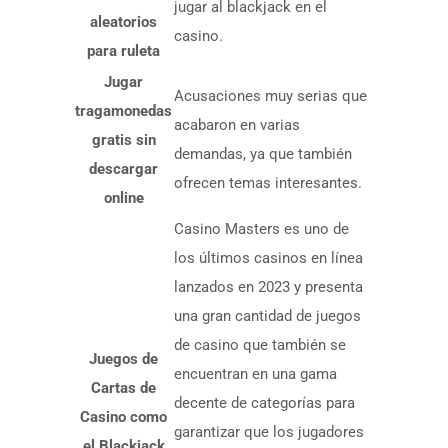
jugar al blackjack en el
aleatorios
casino.
para ruleta
Jugar
Acusaciones muy serias que
tragamonedas
acabaron en varias
gratis sin
demandas, ya que también
descargar
ofrecen temas interesantes.
online
Casino Masters es uno de
los últimos casinos en línea
lanzados en 2023 y presenta
una gran cantidad de juegos
de casino que también se
Juegos de
encuentran en una gama
Cartas de
decente de categorías para
Casino como
garantizar que los jugadores
el Blackjack