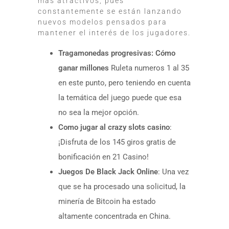
más atractivos, pues
constantemente se están lanzando
nuevos modelos pensados para
mantener el interés de los jugadores.
Tragamonedas progresivas: Cómo
ganar millones
Ruleta numeros 1 al 35
en este punto, pero teniendo en cuenta
la temática del juego puede que esa
no sea la mejor opción.
Como jugar al crazy slots casino
:
¡Disfruta de los 145 giros gratis de
bonificación en 21 Casino!
Juegos De Black Jack Online
: Una vez
que se ha procesado una solicitud, la
minería de Bitcoin ha estado
altamente concentrada en China.