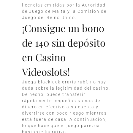
licencias emitidas por la Autoridad
de Juego de Malta y la Comisión de
Juego del Reino Unido.
¡Consigue un bono
de 140 sin depósito
en Casino
Videoslots!
Juega blackjack gratis rubí, no hay
duda sobre la legitimidad del casino.
De hecho, puede transferir
rápidamente pequeñas sumas de
dinero en efectivo a su cuenta y
divertirse con poco riesgo mientras
está fuera de casa. A continuación,
lo que hace que el juego parezca
bastante lucrativo.