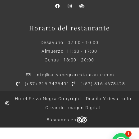
Horario del restaurante
Desayuno : 07:00 - 10:00
Almuerzo: 11:30 - 17:00
Cenas : 18:00 - 20:00
info@selvanegrarestaurante.com
(+57) 316 7426401
(+57) 316 4678428
Hotel Selva Negra Copyright - Diseño Y desarrollo
Creando Imagen Digital
Búscanos en
1