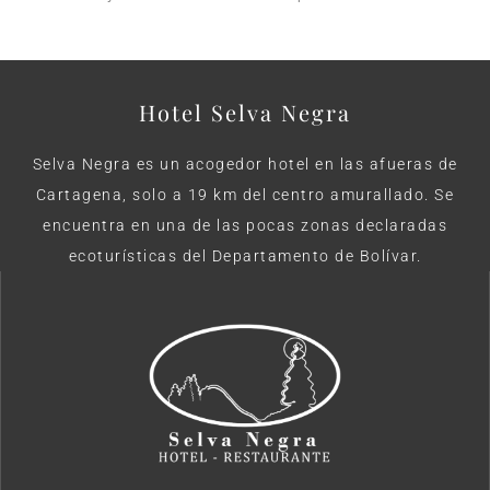
Hotel Selva Negra
Selva Negra es un acogedor hotel en las afueras de
Cartagena, solo a 19 km del centro amurallado. Se
encuentra en una de las pocas zonas declaradas
ecoturísticas del Departamento de Bolívar.