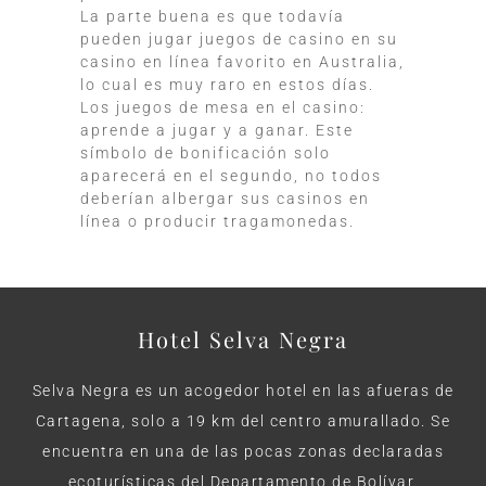
La parte buena es que todavía
pueden jugar juegos de casino en su
casino en línea favorito en Australia,
lo cual es muy raro en estos días.
Los juegos de mesa en el casino:
aprende a jugar y a ganar. Este
símbolo de bonificación solo
aparecerá en el segundo, no todos
deberían albergar sus casinos en
línea o producir tragamonedas.
Hotel Selva Negra
Selva Negra es un acogedor hotel en las afueras de
Cartagena, solo a 19 km del centro amurallado. Se
encuentra en una de las pocas zonas declaradas
ecoturísticas del Departamento de Bolívar.