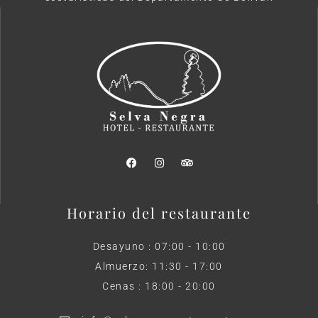
Horario del restaurante
Desayuno : 07:00 - 10:00
Almuerzo: 11:30 - 17:00
Cenas : 18:00 - 20:00