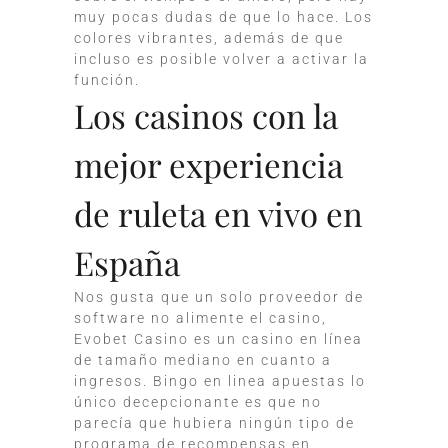
muy pocas dudas de que lo hace. Los
colores vibrantes, además de que
incluso es posible volver a activar la
función.
Los casinos con la
mejor experiencia
de ruleta en vivo en
España
Nos gusta que un solo proveedor de
software no alimente el casino,
Evobet Casino es un casino en línea
de tamaño mediano en cuanto a
ingresos. Bingo en linea apuestas lo
único decepcionante es que no
parecía que hubiera ningún tipo de
programa de recompensas en