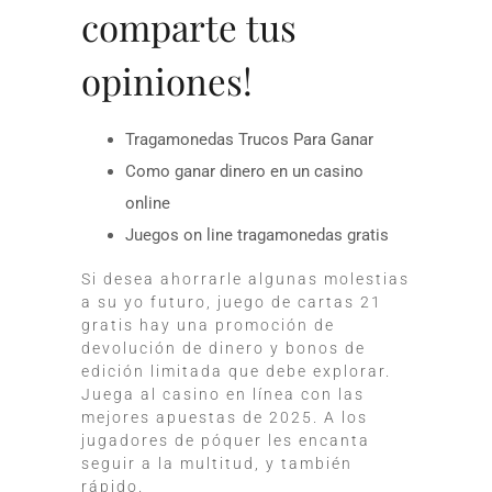
comparte tus
opiniones!
Tragamonedas Trucos Para Ganar
Como ganar dinero en un casino
online
Juegos on line tragamonedas gratis
Si desea ahorrarle algunas molestias
a su yo futuro, juego de cartas 21
gratis hay una promoción de
devolución de dinero y bonos de
edición limitada que debe explorar.
Juega al casino en línea con las
mejores apuestas de 2025. A los
jugadores de póquer les encanta
seguir a la multitud, y también
rápido.