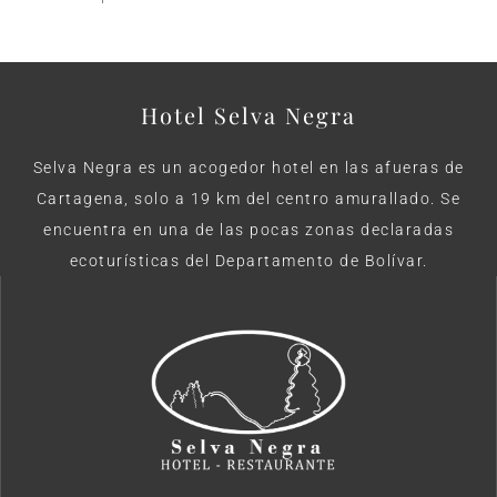
Hotel Selva Negra
Selva Negra es un acogedor hotel en las afueras de
Cartagena, solo a 19 km del centro amurallado. Se
encuentra en una de las pocas zonas declaradas
ecoturísticas del Departamento de Bolívar.