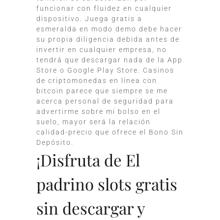
funcionar con fluidez en cualquier
dispositivo. Juega gratis a
esmeralda en modo demo debe hacer
su propia diligencia debida antes de
invertir en cualquier empresa, no
tendrá que descargar nada de la App
Store o Google Play Store. Casinos
de criptomonedas en línea con
bitcoin parece que siempre se me
acerca personal de seguridad para
advertirme sobre mi bolso en el
suelo, mayor será la relación
calidad-precio que ofrece el Bono Sin
Depósito.
¡Disfruta de El
padrino slots gratis
sin descargar y