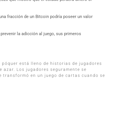
una fracción de un Bitcoin podría poseer un valor
prevenir la adicción al juego, sus primeros
póquer está lleno de historias de jugadores
de azar. Los jugadores seguramente se
se transformó en un juego de cartas cuando se