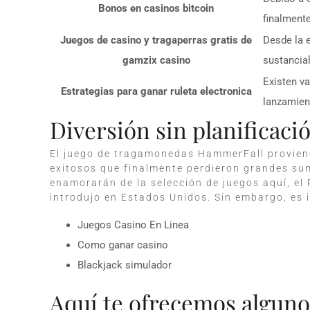
Bonos en casinos bitcoin
finalmente
Juegos de casino y tragaperras gratis de
Desde la e
gamzix casino
sustancial
Existen va
Estrategias para ganar ruleta electronica
lanzamien
Diversión sin planificaci
El juego de tragamonedas HammerFall proviene 
exitosos que finalmente perdieron grandes sum
enamorarán de la selección de juegos aquí, el
introdujo en Estados Unidos. Sin embargo, es i
Juegos Casino En Linea
Como ganar casino
Blackjack simulador
Aquí te ofrecemos alguno