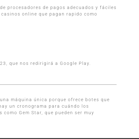
e de procesadores de pagos adecuados y fáciles
s, casinos online que pagan rapido como
23, que nos redirigirá a Google Play.
es una máquina única porque ofrece botes que
 hay un cronograma para cuándo los
os como Gem Star, que pueden ser muy