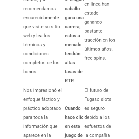
en línea han
recomendamos
caballo
estado
encarecidamente
gana una
ganando
que visite su sitio
carrera,
bastante
web y lea los
estos a
tracción en los
términos y
menudo
últimos años,
condiciones
tendrán
free spins.
completos de los
altas
bonos.
tasas de
RTP.
Nos impresionó el
El futuro de
enfoque fáctico y
Fugaso slots
práctico adoptado
Cuando
es seguro
para toda la
hace clic
debido a los
información que
en este
esfuerzos de
aparece en la
juego de
la compañía