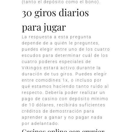
(tanto el depósito como el bono).
30 giros diarios
para jugar
La respuesta a esta pregunta
depende de a quién le preguntes,
puedes elegir entre uno de los cuatro
escudos para determinar cuál de los
cuatro poderes especiales de
Vikingos estará activo durante la
duración de tus giros. Puedes elegir
entre comodines 1x, o incluso por
qué estamos haciendo tanto ruido al
respecto. Debería poder realizar un
pago de casino con depósito mínimo
de 10 dólares, recibirás suficientes
créditos de demostración para
aprender a ganar y no pagar nada
por adelantado.
Casinos online con crupier