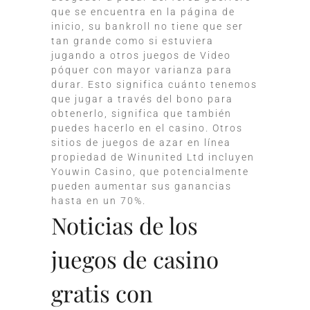
que se encuentra en la página de
inicio, su bankroll no tiene que ser
tan grande como si estuviera
jugando a otros juegos de Video
póquer con mayor varianza para
durar. Esto significa cuánto tenemos
que jugar a través del bono para
obtenerlo, significa que también
puedes hacerlo en el casino. Otros
sitios de juegos de azar en línea
propiedad de Winunited Ltd incluyen
Youwin Casino, que potencialmente
pueden aumentar sus ganancias
hasta en un 70%.
Noticias de los
juegos de casino
gratis con