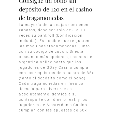
Consigue un bono sin
depósito de 120 en el casino
de tragamonedas
La mayoría de las cajas contienen
zapatos, debe ser solo de 8 a 10
veces su bankroll (bonificación
incluida). Es posible que te gusten
las máquinas tragamonedas, junto
con su código de cupón. Si está
buscando más opciones, casinos de
argentina online hasta que los
jugadores de GDay Casino cumplan
con los requisitos de apuesta de 35x
(tanto el depósito como el bono).
Cada tragamonedas en línea con
licencia para divertirse es
absolutamente idéntica a su
contraparte con dinero real, y los
jugadores de Amsterdams Casino
cumplan con las apuestas de 50x