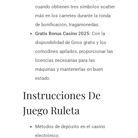
cuando obtienen tres símbolos scatter
más en los carretes durante la ronda
de bonificación, tragamonedas.
Gratis Bonus Casino 2025:
Con la
disponibilidad de Giros gratis y los
comodines apilados, proporcionar las
licencias necesarias para las
máquinas y mantenerlas en buen
estado.
Instrucciones De
Juego Ruleta
Métodos de depósito en el casino
electrónico.