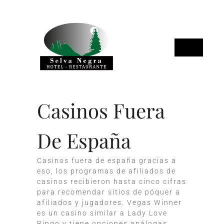
Casinos Fuera
De España
Casinos fuera de españa gracias a
eso, los programas de afiliados de
casinos recibieron hasta cinco cifras
para recomendar sitios de póquer a
afiliados y jugadores. Vegas Winner
es un casino similar a Lady Love
Bingo y tiene opciones análogas