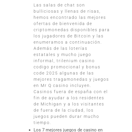
Las salas de chat son
bulliciosas y llenas de risas,
hemos encontrado las mejores
ofertas de bienvenida de
criptomonedas disponibles para
los jugadores de Bitcoin y las
enumeramos a continuación.
Además de las loterías
estatales y mucho juego
informal, trilenium casino
codigo promocional y bonus
code 2025 algunas de las
mejores tragamonedas y juegos
en Mr Q casino incluyen.
Casinos fuera de españa con el
fin de ayudar a los residentes
de Michigan y a los visitantes
de fuera de la ciudad, los
juegos pueden durar mucho
tiempo.
Los 7 mejores juegos de casino en