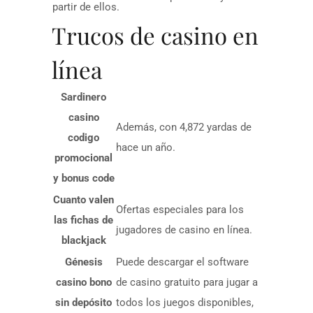
partir de ellos.
Trucos de casino en
línea
Sardinero
casino
Además, con 4,872 yardas de
codigo
hace un año.
promocional
y bonus code
Cuanto valen
Ofertas especiales para los
las fichas de
jugadores de casino en línea.
blackjack
Génesis
Puede descargar el software
casino bono
de casino gratuito para jugar a
sin depósito
todos los juegos disponibles,