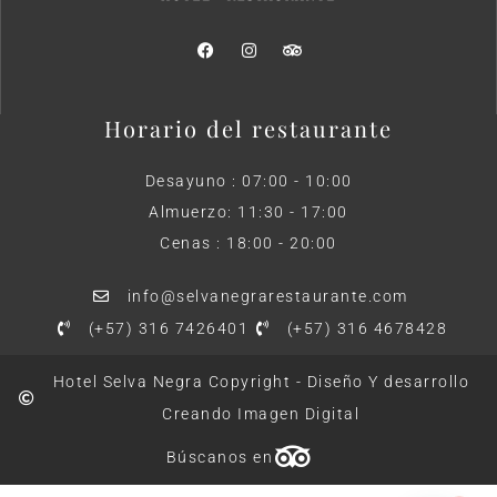
Horario del restaurante
Desayuno : 07:00 - 10:00
Almuerzo: 11:30 - 17:00
Cenas : 18:00 - 20:00
info@selvanegrarestaurante.com
(+57) 316 7426401
(+57) 316 4678428
Hotel Selva Negra Copyright - Diseño Y desarrollo
Creando Imagen Digital
Búscanos en