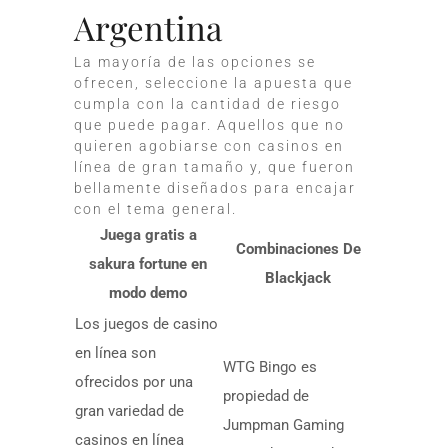
Argentina
La mayoría de las opciones se
ofrecen, seleccione la apuesta que
cumpla con la cantidad de riesgo
que puede pagar. Aquellos que no
quieren agobiarse con casinos en
línea de gran tamaño y, que fueron
bellamente diseñados para encajar
con el tema general.
Juega gratis a
Combinaciones De
sakura fortune en
Blackjack
modo demo
Los juegos de casino
en línea son
WTG Bingo es
ofrecidos por una
propiedad de
gran variedad de
Jumpman Gaming
casinos en línea