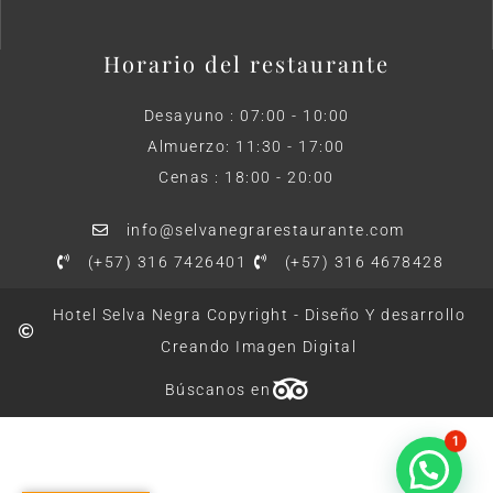
Horario del restaurante
Desayuno : 07:00 - 10:00
Almuerzo: 11:30 - 17:00
Cenas : 18:00 - 20:00
info@selvanegrarestaurante.com
(+57) 316 7426401
(+57) 316 4678428
Hotel Selva Negra Copyright - Diseño Y desarrollo
Creando Imagen Digital
Búscanos en
1