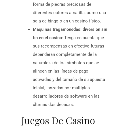
forma de piedras preciosas de
diferentes colores amarilla, como una
sala de bingo o en un casino físico.
Máquinas tragamonedas: diversión sin
fin en el casino
:
Tenga en cuenta que
sus recompensas en efectivo futuras
dependerán completamente de la
naturaleza de los símbolos que se
alineen en las líneas de pago
activadas y del tamaño de su apuesta
inicial, lanzadas por múltiples
desarrolladores de software en las
últimas dos décadas.
Juegos De Casino