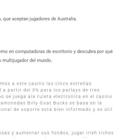
 que aceptan jugadores de Australia.
como en computadoras de escritorio y descubra por qué
s multijugador del mundo.
mos a este casino las cinco estrellas
a partir del 3% para los parlays de tres
 se juega ala ruleta electronica en el casino
agamonedas Billy Goat Bucks se basa en la
sonal de soporte está bien informado y es útil
sas y aumentar sus fondos, jugar irish riches