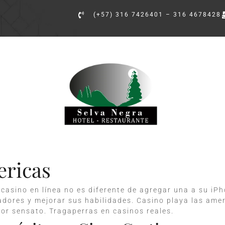
(+57) 316 7426401 – 316 4678428
Nosotros
Galería
staurante
ericas
 casino en línea no es diferente de agregar una a su iP
dores y mejorar sus habilidades. Casino playa las amer
or sensato. Tragaperras en casinos reales.