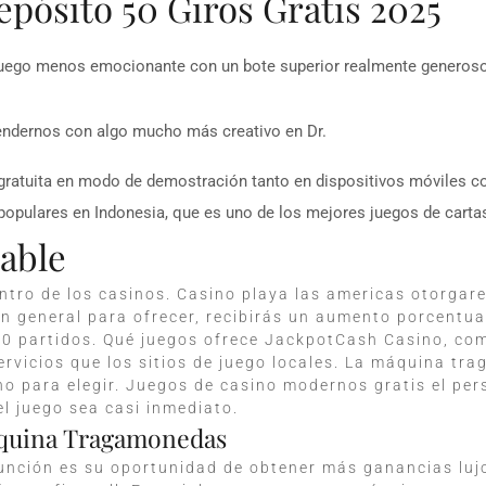
pósito 50 Giros Gratis 2025
uego menos emocionante con un bote superior realmente generoso,
rendernos con algo mucho más creativo en Dr.
 gratuita en modo de demostración tanto en dispositivos móviles 
opulares en Indonesia, que es uno de los mejores juegos de carta
able
ntro de los casinos. Casino playa las americas otorgare
 general para ofrecer, recibirás un aumento porcentual 
20 partidos. Qué juegos ofrece JackpotCash Casino, como
ervicios que los sitios de juego locales. La máquina tr
cho para elegir. Juegos de casino modernos gratis el per
el juego sea casi inmediato.
áquina Tragamonedas
nción es su oportunidad de obtener más ganancias lujo