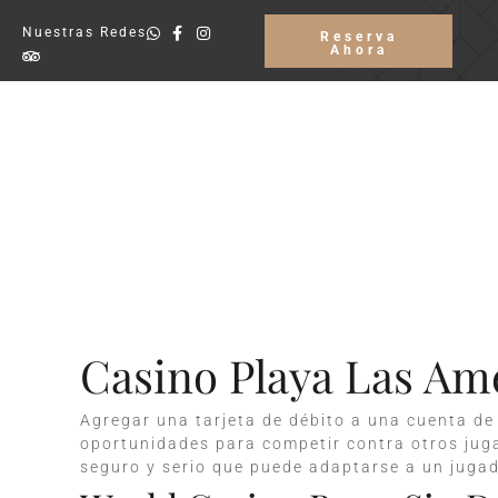
Nuestras Redes
Reserva
Ahora
Inicio
Habitaciones
Re
Casino Playa Las Am
Agregar una tarjeta de débito a una cuenta de
oportunidades para competir contra otros juga
seguro y serio que puede adaptarse a un jugad