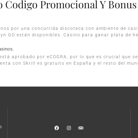
o Codigo Promocional Y Bonu
os por una concurrida discoteca con ambiente de casin
ayn GO están disponibles. Casino para ganar plata de he
asinos.
y está aprobado por eCOGRA, por lo que es crucial que 
enta con Skrill es gratuito en España y el resto del mun
s