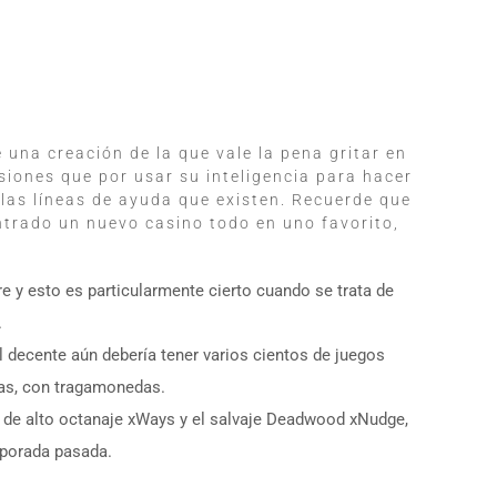
 una creación de la que vale la pena gritar en
iones que por usar su inteligencia para hacer
 las líneas de ayuda que existen. Recuerde que
ntrado un nuevo casino todo en uno favorito,
 y esto es particularmente cierto cuando se trata de
.
l decente aún debería tener varios cientos de juegos
ras, con tragamonedas.
de alto octanaje xWays y el salvaje Deadwood xNudge,
mporada pasada.