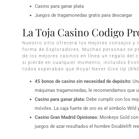
Casino para ganar plata
Juegos de tragamonedas gratis para descargar
La Toja Casino Codigo P
Nuestro sitio ofrecerá los mejores consejos y 
forma de Exploradores. Muchas personas se pr
de los mejores casinos en línea un regalo del 
si pierde en cualquier momento, incluidos Evo
todos esperaban que Royal Never Give Up (RNG
45 bonos de casino sin necesidad de depósito:
Una
máquinas tragamonedas, le recomendamos que util
Casino para ganar plata:
Debe cumplir con los requ
móviles. La caja fuerte de oro es el símbolo Wil
Casino Gran Madrid Opiniones:
Monkeys Gold con l
juegos de azar resultados el hombre Doublelift r