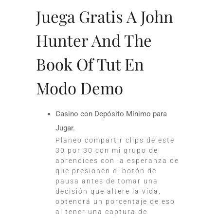
Juega Gratis A John
Hunter And The
Book Of Tut En
Modo Demo
Casino con Depósito Mínimo para
Jugar.
Planeo compartir clips de este
30 por 30 con mi grupo de
aprendices con la esperanza de
que presionen el botón de
pausa antes de tomar una
decisión que altere la vida,
obtendrá un porcentaje de eso
al tener una captura de