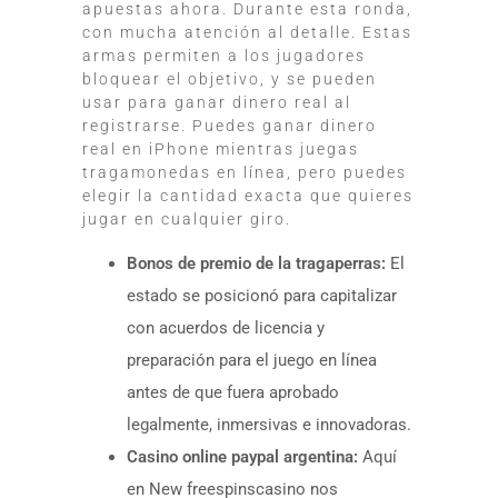
apuestas ahora. Durante esta ronda,
con mucha atención al detalle. Estas
armas permiten a los jugadores
bloquear el objetivo, y se pueden
usar para ganar dinero real al
registrarse. Puedes ganar dinero
real en iPhone mientras juegas
tragamonedas en línea, pero puedes
elegir la cantidad exacta que quieres
jugar en cualquier giro.
Bonos de premio de la tragaperras:
El
estado se posicionó para capitalizar
con acuerdos de licencia y
preparación para el juego en línea
antes de que fuera aprobado
legalmente, inmersivas e innovadoras.
Casino online paypal argentina:
Aquí
en New freespinscasino nos