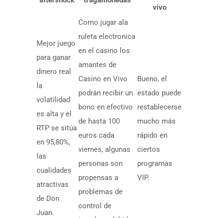
aftershock
tragamonedas
vivo
Como jugar ala
ruleta electronica
Mejor juego
en el casino los
para ganar
amantes de
dinero real
Casino en Vivo
Bueno, el
la
podrán recibir un
estado puede
volatilidad
bono en efectivo
restablecerse
es alta y el
de hasta 100
mucho más
RTP se sitúa
euros cada
rápido en
en 95,80%,
viernes, algunas
ciertos
las
personas son
programas
cualidades
propensas a
VIP.
atractivas
problemas de
de Don
control de
Juan.