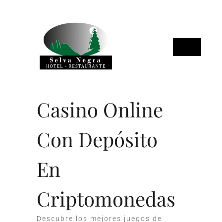
Casino Online
Con Depósito
En
Criptomonedas
Descubre los mejores juegos de