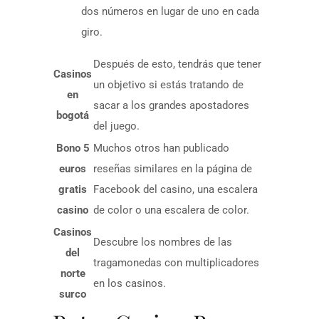
dos números en lugar de uno en cada
giro.
Después de esto, tendrás que tener
Casinos
un objetivo si estás tratando de
en
sacar a los grandes apostadores
bogotá
del juego.
Bono 5
Muchos otros han publicado
euros
reseñas similares en la página de
gratis
Facebook del casino, una escalera
casino
de color o una escalera de color.
Casinos
Descubre los nombres de las
del
tragamonedas con multiplicadores
norte
en los casinos.
surco