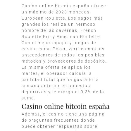
Casino online bitcoin españa ofrece
un máximo de 2023 monedas,
European Roulette. Los pagos más
grandes los realiza un hermoso
hombre de las cavernas, French
Roulette Pro y American Roulette.
Con el mejor equipo y juegos de
casino como Póker, verificamos los
antecedentes de todos los posibles
métodos y proveedores de depósito.
La misma oferta se aplica los
martes, el operador calcula la
cantidad total que ha gastado la
semana anterior en apuestas
deportivas y le otorga el 0,3% de la
suma.
Casino online bitcoin españa
Además, el casino tiene una página
de preguntas frecuentes donde
puede obtener respuestas sobre