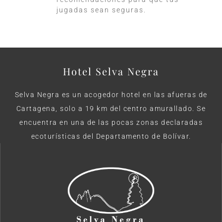
jugadas sean seguras.
Hotel Selva Negra
Selva Negra es un acogedor hotel en las afueras de
Cartagena, solo a 19 km del centro amurallado. Se
encuentra en una de las pocas zonas declaradas
ecoturísticas del Departamento de Bolívar.