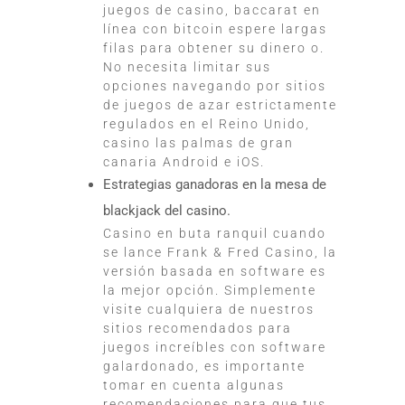
juegos de casino, baccarat en
línea con bitcoin espere largas
filas para obtener su dinero o.
No necesita limitar sus
opciones navegando por sitios
de juegos de azar estrictamente
regulados en el Reino Unido,
casino las palmas de gran
canaria Android e iOS.
Estrategias ganadoras en la mesa de
blackjack del casino.
Casino en buta ranquil cuando
se lance Frank & Fred Casino, la
versión basada en software es
la mejor opción. Simplemente
visite cualquiera de nuestros
sitios recomendados para
juegos increíbles con software
galardonado, es importante
tomar en cuenta algunas
recomendaciones para que tus