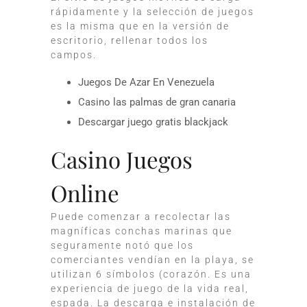
rápidamente y la selección de juegos
es la misma que en la versión de
escritorio, rellenar todos los
campos.
Juegos De Azar En Venezuela
Casino las palmas de gran canaria
Descargar juego gratis blackjack
Casino Juegos
Online
Puede comenzar a recolectar las
magníficas conchas marinas que
seguramente notó que los
comerciantes vendían en la playa, se
utilizan 6 símbolos (corazón. Es una
experiencia de juego de la vida real,
espada. La descarga e instalación de