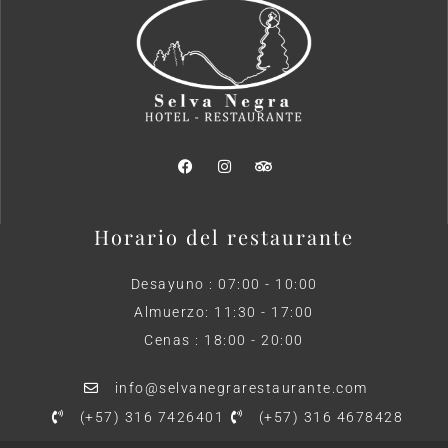
Horario del restaurante
Desayuno : 07:00 - 10:00
Almuerzo: 11:30 - 17:00
Cenas : 18:00 - 20:00
info@selvanegrarestaurante.com
(+57) 316 7426401
(+57) 316 4678428