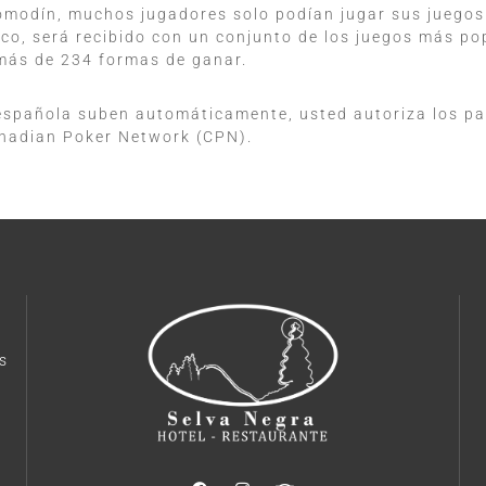
omodín, muchos jugadores solo podían jugar sus juegos
co, será recibido con un conjunto de los juegos más pop
 más de 234 formas de ganar.
española suben automáticamente, usted autoriza los pag
anadian Poker Network (CPN).
s