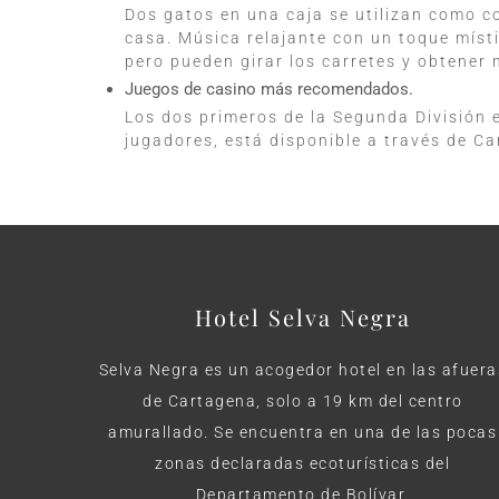
Dos gatos en una caja se utilizan como c
casa. Música relajante con un toque místi
pero pueden girar los carretes y obtener
Juegos de casino más recomendados.
Los dos primeros de la Segunda División 
jugadores, está disponible a través de C
Hotel Selva Negra
Selva Negra es un acogedor hotel en las afuera
de Cartagena, solo a 19 km del centro
amurallado. Se encuentra en una de las pocas
zonas declaradas ecoturísticas del
Departamento de Bolívar.