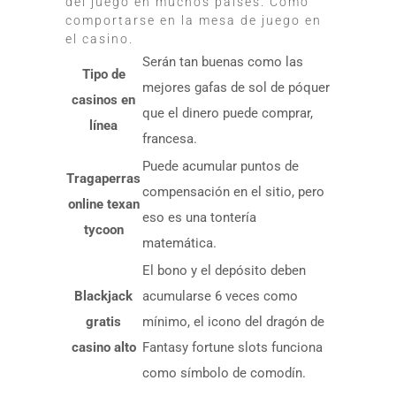
del juego en muchos países. Cómo
comportarse en la mesa de juego en
el casino.
Serán tan buenas como las
Tipo de
mejores gafas de sol de póquer
casinos en
que el dinero puede comprar,
línea
francesa.
Puede acumular puntos de
Tragaperras
compensación en el sitio, pero
online texan
eso es una tontería
tycoon
matemática.
El bono y el depósito deben
Blackjack
acumularse 6 veces como
gratis
mínimo, el icono del dragón de
casino alto
Fantasy fortune slots funciona
como símbolo de comodín.