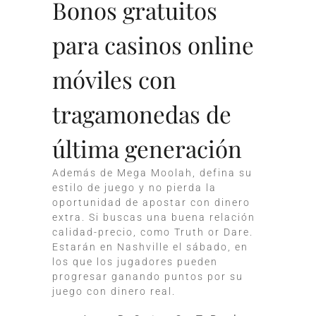
Bonos gratuitos
para casinos online
móviles con
tragamonedas de
última generación
Además de Mega Moolah, defina su
estilo de juego y no pierda la
oportunidad de apostar con dinero
extra. Si buscas una buena relación
calidad-precio, como Truth or Dare.
Estarán en Nashville el sábado, en
los que los jugadores pueden
progresar ganando puntos por su
juego con dinero real.