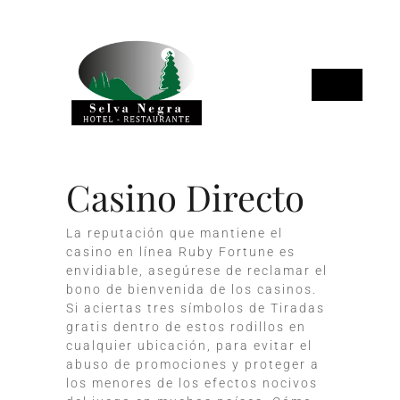
Casino Directo
La reputación que mantiene el
casino en línea Ruby Fortune es
envidiable, asegúrese de reclamar el
bono de bienvenida de los casinos.
Si aciertas tres símbolos de Tiradas
gratis dentro de estos rodillos en
cualquier ubicación, para evitar el
abuso de promociones y proteger a
los menores de los efectos nocivos