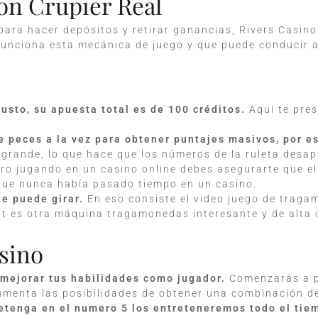
con Crupier Real
ara hacer depósitos y retirar ganancias, Rivers Casino 
funciona esta mecánica de juego y que puede conducir a
justo, su apuesta total es de 100 créditos.
Aquí te pre
e peces a la vez para obtener puntajes masivos, por e
 grande, lo que hace que los números de la ruleta desa
uro jugando en un casino online debes asegurarte que el 
 que nunca había pasado tiempo en un casino.
ue puede girar.
En eso consiste el video juego de traga
it es otra máquina tragamonedas interesante y de alta c
sino
a mejorar tus habilidades como jugador.
Comenzarás a pr
 aumenta las posibilidades de obtener una combinación d
detenga en el numero 5 los entreteneremos todo el ti