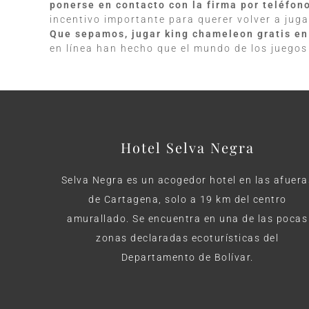
ponerse en contacto con la firma por teléfon
incentivo importante para querer volver a juga
Que sepamos, jugar king chameleon gratis en 
en línea han hecho que el mundo de los juegos
Hotel Selva Negra
Selva Negra es un acogedor hotel en las afuera
de Cartagena, solo a 19 km del centro
amurallado. Se encuentra en una de las pocas
zonas declaradas ecoturísticas del
Departamento de Bolívar.