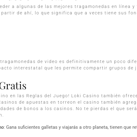
er a algunas de las mejores tragamonedas en línea y t
 partir de ahí, lo que significa que a veces tiene sus fo
tragamonedas de video es definitivamente un poco dife
acto interestatal que les permite compartir grupos de j
Gratis
sino en las Reglas del Juego! Loki Casino también ofre
. Casinos de apuestas en torreon el casino también agre
dades de bonos a los casinos. No te pierdas el que será
n.
no
: Gana suficientes galletas y viajarás a otro planeta, tienen que