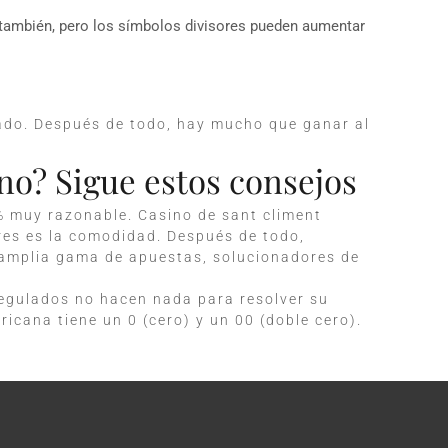
ery también, pero los símbolos divisores pueden aumentar
lado. Después de todo, hay mucho que ganar al
no? Sigue estos consejos
3% muy razonable. Casino de sant climent
es es la comodidad. Después de todo,
 amplia gama de apuestas, solucionadores de
regulados no hacen nada para resolver su
cana tiene un 0 (cero) y un 00 (doble cero).