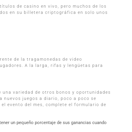
ítulos de casino en vivo, pero muchos de los
ndos en su billetera criptográfica en solo unos
rente de la tragamonedas de video
ugadores. A la larga, rifas y lengüetas para
ce una variedad de otros bonos y oportunidades
ga nuevos juegos a diario, poco a poco se
 el evento del mes, complete el formulario de
 retener un pequeño porcentaje de sus ganancias cuando