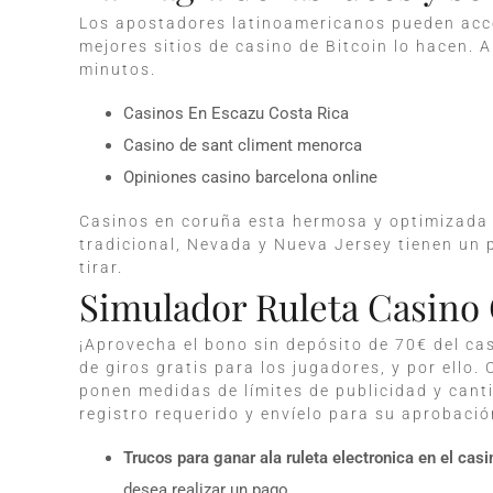
Los apostadores latinoamericanos pueden acced
mejores sitios de casino de Bitcoin lo hacen. A
minutos.
Casinos En Escazu Costa Rica
Casino de sant climent menorca
Opiniones casino barcelona online
Casinos en coruña esta hermosa y optimizada 
tradicional, Nevada y Nueva Jersey tienen un p
tirar.
Simulador Ruleta Casino 
¡Aprovecha el bono sin depósito de 70€ del ca
de giros gratis para los jugadores, y por ello
ponen medidas de límites de publicidad y canti
registro requerido y envíelo para su aprobació
Trucos para ganar ala ruleta electronica en el casi
desea realizar un pago.