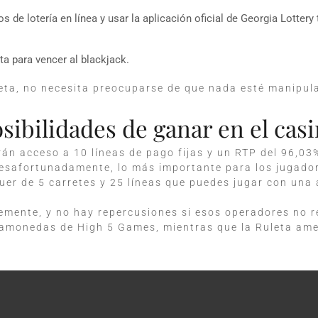
os de lotería en línea y usar la aplicación oficial de Georgia Lott
cta para vencer al blackjack.
uleta, no necesita preocuparse de que nada esté manipu
ibilidades de ganar en el casi
drán acceso a 10 líneas de pago fijas y un RTP del 96,0
esafortunadamente, lo más importante para los jugador
uer de 5 carretes y 25 líneas que puedes jugar con una
emente, y no hay repercusiones si esos operadores no 
amonedas de High 5 Games, mientras que la Ruleta ameri