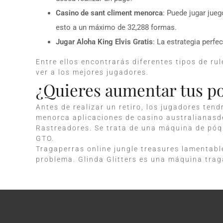
Casino de sant climent menorca
: Puede jugar jueg
esto a un máximo de 32,288 formas.
Jugar Aloha King Elvis Gratis
: La estrategia perfe
Entre ellos encontrarás diferentes tipos de r
ver a los mejores jugadores.
¿Quieres aumentar tus pos
Antes de realizar un retiro, los jugadores ten
menorca aplicaciones de casino australianasd
Rastreadores. Se trata de una máquina de póq
GTO.
Tragaperras online jungle treasures lamentabl
problema. Glinda Glitters es una máquina trag