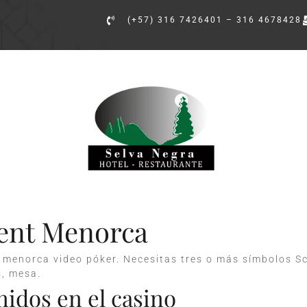
(+57) 316 7426401 – 316 4678428
Nosotros
Galería
staurante
ent Menorca
t menorca video póker. Necesitas tres o más símbolos Sca
s, mesa.
nidos en el casino