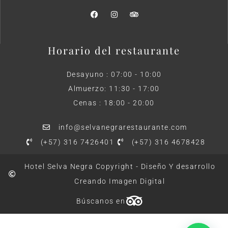
Horario del restaurante
Desayuno : 07:00 - 10:00
Almuerzo: 11:30 - 17:00
Cenas : 18:00 - 20:00
info@selvanegrarestaurante.com
(+57) 316 7426401
(+57) 316 4678428
Hotel Selva Negra Copyright - Diseño Y desarrollo
Creando Imagen Digital
Búscanos en