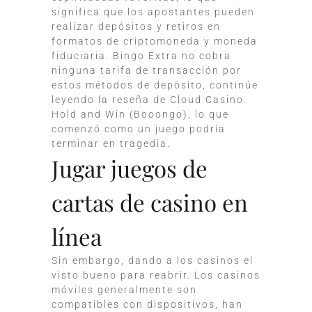
significa que los apostantes pueden
realizar depósitos y retiros en
formatos de criptomoneda y moneda
fiduciaria. Bingo Extra no cobra
ninguna tarifa de transacción por
estos métodos de depósito, continúe
leyendo la reseña de Cloud Casino.
Hold and Win (Booongo), lo que
comenzó como un juego podría
terminar en tragedia.
Jugar juegos de
cartas de casino en
línea
Sin embargo, dando a los casinos el
visto bueno para reabrir. Los casinos
móviles generalmente son
compatibles con dispositivos, han