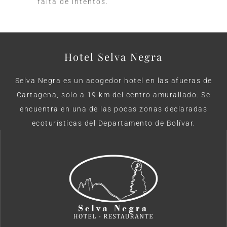
falta de intentos.
Hotel Selva Negra
Selva Negra es un acogedor hotel en las afueras de
Cartagena, solo a 19 km del centro amurallado. Se
encuentra en una de las pocas zonas declaradas
ecoturísticas del Departamento de Bolívar.