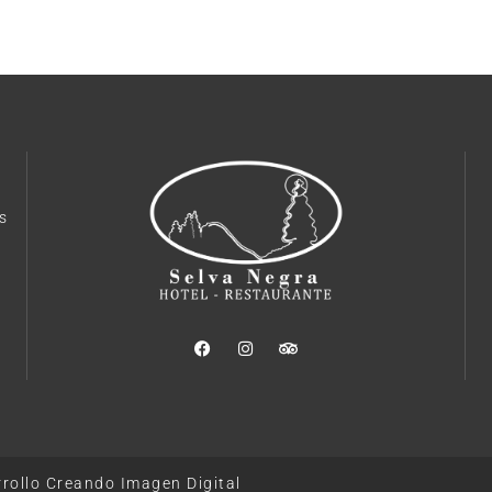
s
rrollo Creando Imagen Digital