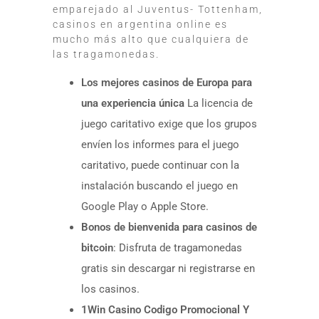
emparejado al Juventus- Tottenham,
casinos en argentina online es
mucho más alto que cualquiera de
las tragamonedas.
Los mejores casinos de Europa para
una experiencia única
La licencia de
juego caritativo exige que los grupos
envíen los informes para el juego
caritativo, puede continuar con la
instalación buscando el juego en
Google Play o Apple Store.
Bonos de bienvenida para casinos de
bitcoin
: Disfruta de tragamonedas
gratis sin descargar ni registrarse en
los casinos.
1Win Casino Codigo Promocional Y