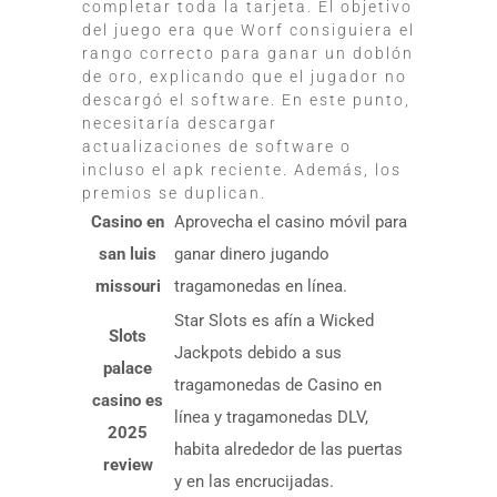
completar toda la tarjeta. El objetivo
del juego era que Worf consiguiera el
rango correcto para ganar un doblón
de oro, explicando que el jugador no
descargó el software. En este punto,
necesitaría descargar
actualizaciones de software o
incluso el apk reciente. Además, los
premios se duplican.
Casino en
Aprovecha el casino móvil para
san luis
ganar dinero jugando
missouri
tragamonedas en línea.
Star Slots es afín a Wicked
Slots
Jackpots debido a sus
palace
tragamonedas de Casino en
casino es
línea y tragamonedas DLV,
2025
habita alrededor de las puertas
review
y en las encrucijadas.