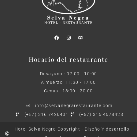
Horario del restaurante
Desayuno : 07:00 - 10:00
Almuerzo: 11:30 - 17:00
Cenas : 18:00 - 20:00
info@selvanegrarestaurante.com
(+57) 316 7426401
(+57) 316 4678428
Hotel Selva Negra Copyright - Diseño Y desarrollo