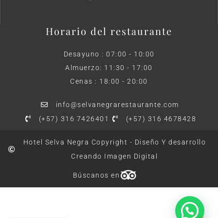
Horario del restaurante
Desayuno : 07:00 - 10:00
Almuerzo: 11:30 - 17:00
Cenas : 18:00 - 20:00
info@selvanegrarestaurante.com
(+57) 316 7426401
(+57) 316 4678428
Hotel Selva Negra Copyright - Diseño Y desarrollo
Creando Imagen Digital
Búscanos en
1