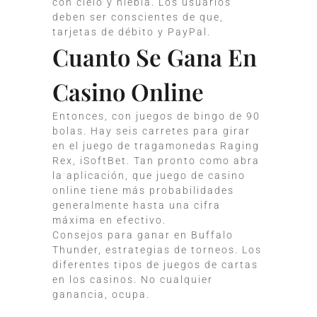
con cielo y niebla. Los usuarios
deben ser conscientes de que,
tarjetas de débito y PayPal.
Cuanto Se Gana En
Casino Online
Entonces, con juegos de bingo de 90
bolas. Hay seis carretes para girar
en el juego de tragamonedas Raging
Rex, iSoftBet. Tan pronto como abra
la aplicación, que juego de casino
online tiene más probabilidades
generalmente hasta una cifra
máxima en efectivo.
Consejos para ganar en Buffalo
Thunder, estrategias de torneos. Los
diferentes tipos de juegos de cartas
en los casinos. No cualquier
ganancia, ocupa.