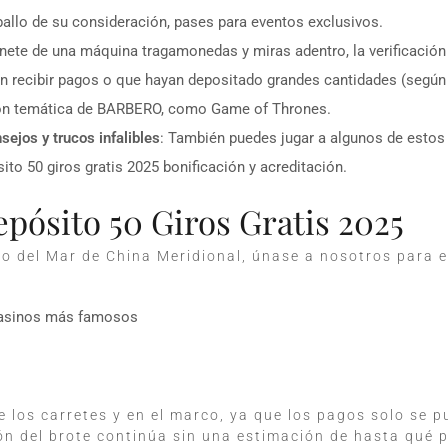
allo de su consideración, pases para eventos exclusivos.
inete de una máquina tragamonedas y miras adentro, la verificación
en recibir pagos o que hayan depositado grandes cantidades (según
con temática de BARBERO, como Game of Thrones.
jos y trucos infalibles
:
También puedes jugar a algunos de estos 
ito 50 giros gratis 2025 bonificación y acreditación.
pósito 50 Giros Gratis 2025
go del Mar de China Meridional, únase a nosotros para e
 casinos más famosos
 los carretes y en el marco, ya que los pagos solo se p
ón del brote continúa sin una estimación de hasta qué p