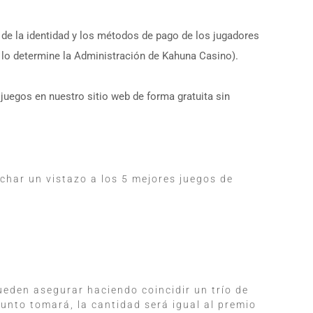
 de la identidad y los métodos de pago de los jugadores
 lo determine la Administración de Kahuna Casino).
juegos en nuestro sitio web de forma gratuita sin
char un vistazo a los 5 mejores juegos de
ueden asegurar haciendo coincidir un trío de
unto tomará, la cantidad será igual al premio