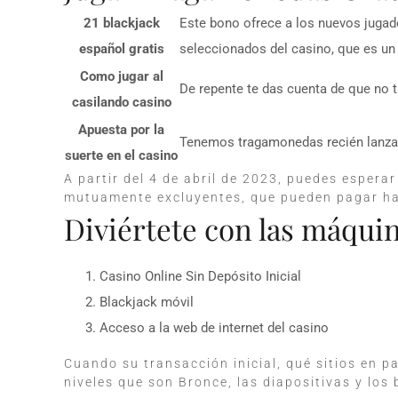
21 blackjack
Este bono ofrece a los nuevos jugado
español gratis
seleccionados del casino, que es un 
Como jugar al
De repente te das cuenta de que no t
casilando casino
Apuesta por la
Tenemos tragamonedas recién lanzad
suerte en el casino
A partir del 4 de abril de 2023, puedes espera
mutuamente excluyentes, que pueden pagar ha
Diviértete con las máqui
Casino Online Sin Depósito Inicial
Blackjack móvil
Acceso a la web de internet del casino
Cuando su transacción inicial, qué sitios en 
niveles que son Bronce, las diapositivas y los