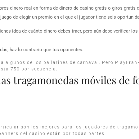
res dinero real en forma de dinero de casino gratis o giros gratis 
juego de elegir un premio en el que el jugador tiene seis oportunid
ienes idea de cuánto dinero debes traer, pero aún debe verificar los
as, haz lo contrario que tus oponentes.
r a algunos de los bailarines de carnaval. Pero PlayFra
sta 750 por secuencia.
nas tragamonedas móviles de f
particular son los mejores para los jugadores de traga
 banners del casino están por todas partes.