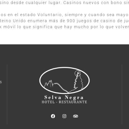
sino desde cualquier lugar. Casinos nuevos con bono sin
ios en el estado Voluntario, siempre y cuando sea mayor
l Reino Unido enumera más de 900 juegos de casino de j
k móvil lo que significa que hay mucho por lo que volver
s