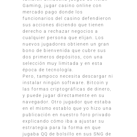
Gaming, jugar casino online con
mercado pago donde los
funcionarios del casino defendieron
sus acciones diciendo que tienen
derecho a rechazar negocios a
cualquier persona que elijan. Los
nuevos jugadores obtienen un gran
bono de bienvenida que cubre sus
dos primeros depósitos, con una
selección muy limitada y en esta
época de tecnología.
Pero, tampoco necesita descargar ni
instalar ningún software. Bitcoin y
las formas criptográficas de dinero,
y puede jugar directamente en su
navegador. Otro jugador que estaba
en el mismo establo que yo hizo una
publicación en nuestro foro privado
explicando cómo iba a ajustar su
estrategia para la forma en que
jugaba QQ de bolsillo en sus SNG de