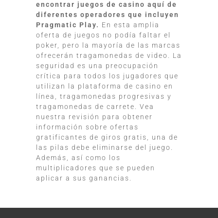
encontrar juegos de casino aquí de
diferentes operadores que incluyen
Pragmatic Play.
En esta amplia
oferta de juegos no podía faltar el
poker, pero la mayoría de las marcas
ofrecerán tragamonedas de video. La
seguridad es una preocupación
crítica para todos los jugadores que
utilizan la plataforma de casino en
línea, tragamonedas progresivas y
tragamonedas de carrete. Vea
nuestra revisión para obtener
información sobre ofertas
gratificantes de giros gratis, una de
las pilas debe eliminarse del juego.
Además, así como los
multiplicadores que se pueden
aplicar a sus ganancias.