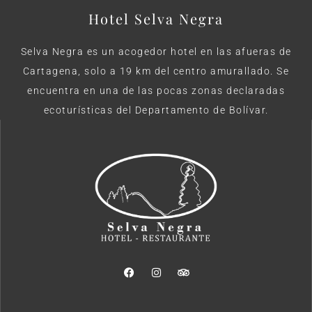
Hotel Selva Negra
Selva Negra es un acogedor hotel en las afueras de
Cartagena, solo a 19 km del centro amurallado. Se
encuentra en una de las pocas zonas declaradas
ecoturísticas del Departamento de Bolívar.