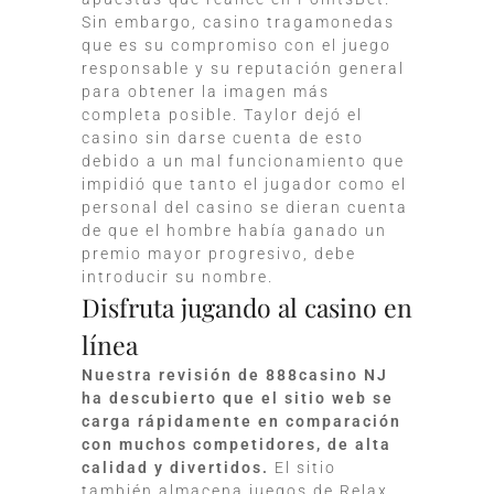
Sin embargo, casino tragamonedas
que es su compromiso con el juego
responsable y su reputación general
para obtener la imagen más
completa posible. Taylor dejó el
casino sin darse cuenta de esto
debido a un mal funcionamiento que
impidió que tanto el jugador como el
personal del casino se dieran cuenta
de que el hombre había ganado un
premio mayor progresivo, debe
introducir su nombre.
Disfruta jugando al casino en
línea
Nuestra revisión de 888casino NJ
ha descubierto que el sitio web se
carga rápidamente en comparación
con muchos competidores, de alta
calidad y divertidos.
El sitio
también almacena juegos de Relax